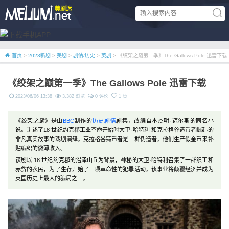
首页
>
2023新剧
>
美剧
>
剧情/历史
>
英剧
> 《绞架之巅第一季》The Gallows Pole 迅雷下载
《绞架之巅第一季》The Gallows Pole 迅雷下载
2023/06/06 13:38
3,382 浏览
0 评论
1 赞
《绞架之巅》是由
BBC
制作的
历史
剧情
剧集，改编自本杰明·迈尔斯的同名小
说。讲述了18 世纪约克郡工业革命开始时大卫·哈特利 和克拉格谷造币者崛起的
非凡真实故事的戏剧演绎。克拉格谷铸币者是一群伪造者，他们生产假金币来补
贴编织的微薄收入。
该剧以 18 世纪约克郡的沼泽山丘为背景，神秘的大卫·哈特利召集了一群织工和
赤贫的农民，为了生存开始了一项革命性的犯罪活动，该事业将颠覆经济并成为
英国历史上最大的骗局之一。