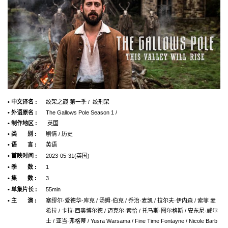
• 中文译名 :
绞架之巅 第一季 / 绞刑架
• 外语原名 :
The Gallows Pole Season 1 /
• 制作地区 :
英国
• 类 别 :
剧情 / 历史
• 语 言 :
英语
• 首映时间 :
2023-05-31(英国)
• 季 数 :
1
• 集 数 :
3
• 单集片长 :
55min
• 主 演 :
塞缪尔·爱德华-库克 / 汤姆·伯克 / 乔治·麦凯 / 拉尔夫·伊内森 / 索菲 麦
希拉 / 卡拉·西奥博尔德 / 迈克尔·索恰 / 托马斯·图尔格斯 / 安东尼·威尔
士 / 亚当·弗格蒂 / Yusra Warsama / Fine Time Fontayne / Nicole Barb