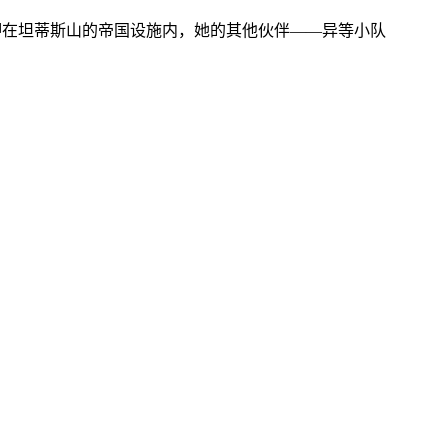
被关押在坦蒂斯山的帝国设施内，她的其他伙伴——异等小队