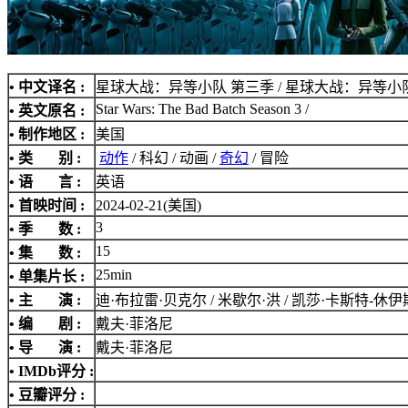
• 中文译名 :
星球大战：异等小队 第三季 / 星球大战：异等小队
Star Wars: The Bad Batch Season 3 /
• 英文原名 :
• 制作地区 :
美国
• 类 别 :
动作
/ 科幻 / 动画 /
奇幻
/ 冒险
• 语 言 :
英语
• 首映时间 :
2024-02-21(美国)
3
• 季 数 :
15
• 集 数 :
25min
• 单集片长 :
• 主 演 :
迪·布拉雷·贝克尔 / 米歇尔·洪 / 凯莎·卡斯特-休伊斯
• 编 剧 :
戴夫·菲洛尼
• 导 演 :
戴夫·菲洛尼
•
IMDb评分
:
• 豆瓣评分 :