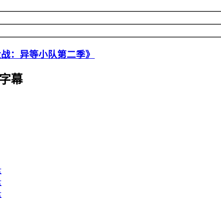
大战：异等小队第二季》
字幕
盘
盘
盘