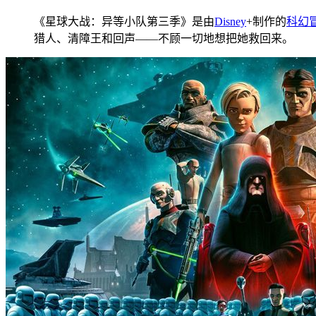
《星球大战：异等小队第三季》是由
Disney
+制作的
科幻
猎人、清障王和回声——不顾一切地想把她救回来。