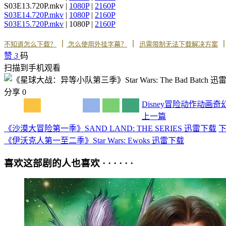
S03E13.720P.mkv |
1080P
|
2160P
S03E14.720P.mkv
|
1080P
|
2160P
S03E15.720P.mkv
| 1080P |
2160P
丨
丨
不知道怎么下载？
怎么使用外挂字幕？
迅雷限制无法下载解决方案
赞
3
码
扫描到手机观看
分享
0
Disney
冒险
动作
动画
奇
上一篇
《沙漠大冒险第一季》SAND LAND: THE SERIES 迅雷下载
《伊沃克人第一至二季》Star Wars: Ewoks 迅雷下载
喜欢这部剧的人也喜欢 · · · · · ·