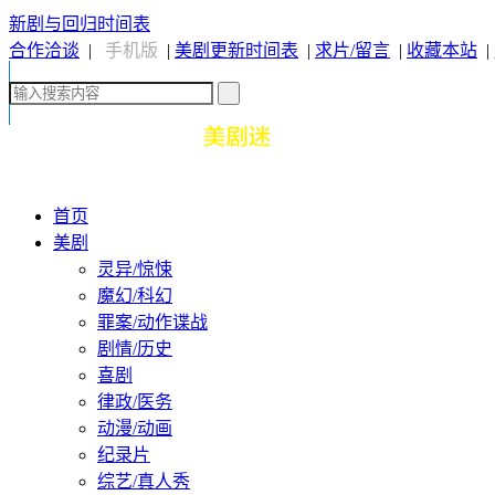
新剧与回归时间表
合作洽谈
|
手机版
|
美剧更新时间表
|
求片/留言
|
收藏本站
|
首页
美剧
灵异/惊悚
魔幻/科幻
罪案/动作谍战
剧情/历史
喜剧
律政/医务
动漫/动画
纪录片
综艺/真人秀