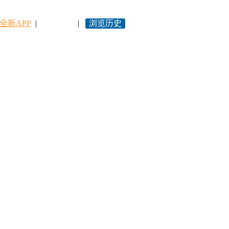
全新APP
|
永久网址
|
浏览历史