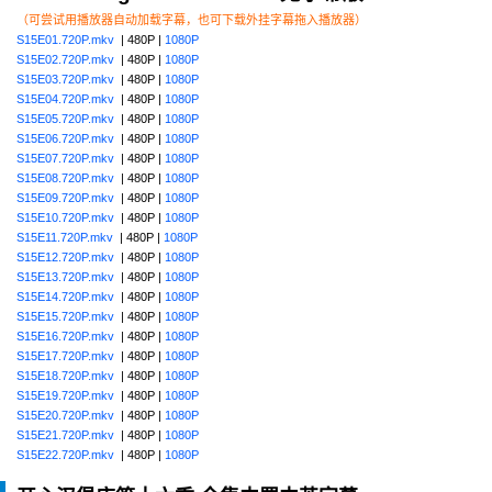
（可尝试用播放器自动加载字幕，也可下载外挂字幕拖入播放器）
S15E01.720P.mkv
| 480P |
1080P
S15E02.720P.mkv
| 480P |
1080P
S15E03.720P.mkv
| 480P |
1080P
S15E04.720P.mkv
| 480P |
1080P
S15E05.720P.mkv
| 480P |
1080P
S15E06.720P.mkv
| 480P |
1080P
S15E07.720P.mkv
| 480P |
1080P
S15E08.720P.mkv
| 480P |
1080P
S15E09.720P.mkv
| 480P |
1080P
S15E10.720P.mkv
| 480P |
1080P
S15E11.720P.mkv
| 480P |
1080P
S15E12.720P.mkv
| 480P |
1080P
S15E13.720P.mkv
| 480P |
1080P
S15E14.720P.mkv
| 480P |
1080P
S15E15.720P.mkv
| 480P |
1080P
S15E16.720P.mkv
| 480P |
1080P
S15E17.720P.mkv
| 480P |
1080P
S15E18.720P.mkv
| 480P |
1080P
S15E19.720P.mkv
| 480P |
1080P
S15E20.720P.mkv
| 480P |
1080P
S15E21.720P.mkv
| 480P |
1080P
S15E22.720P.mkv
| 480P |
1080P