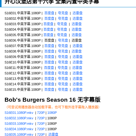
开心汉堡店第十六季 全集内置中英字幕
S16E01.中英字幕.1080P |
百度盘
|
夸克盘
|
迅雷盘
S16E02.中英字幕.1080P |
百度盘
|
夸克盘
|
迅雷盘
S16E03.中英字幕.1080P |
百度盘
|
夸克盘
|
迅雷盘
S16E04.中英字幕.1080P |
百度盘
|
夸克盘
|
迅雷盘
S16E05.中英字幕.1080P |
百度盘
|
夸克盘
|
迅雷盘
S16E06.中英字幕.1080P | 百度盘 |
夸克盘
| 迅雷盘
S16E07.中英字幕.1080P |
百度盘
|
夸克盘
|
迅雷盘
S16E08.中英字幕.1080P |
百度盘
|
夸克盘
|
迅雷盘
S16E09.中英字幕.1080P |
百度盘
|
夸克盘
|
迅雷盘
S16E10.中英字幕.1080P |
百度盘
|
夸克盘
|
迅雷盘
S16E11.中英字幕.1080P |
百度盘
|
夸克盘
|
迅雷盘
S16E12.中英字幕.1080P |
百度盘
|
夸克盘
|
迅雷盘
S16E13.中英字幕.1080P |
百度盘
|
夸克盘
|
迅雷盘
S16E14.中英字幕.1080P |
百度盘
|
夸克盘
|
迅雷盘
S16E15.中英字幕.1080P |
百度盘
|
夸克盘
|
迅雷盘
Bob's Burgers Season 16 无字幕版
（可尝试用播放器自动加载字幕，也可下载外挂字幕拖入播放器）
S16E01.1080P.mkv
|
720P
|
1080P
S16E02.1080P.mkv
|
720P
| 1080P
S16E03.1080P.mkv
|
720P
| 1080P
S16E04.1080P.mkv
|
720P
| 1080P
S16E05.1080P.mkv
|
720P
|
迅雷盘