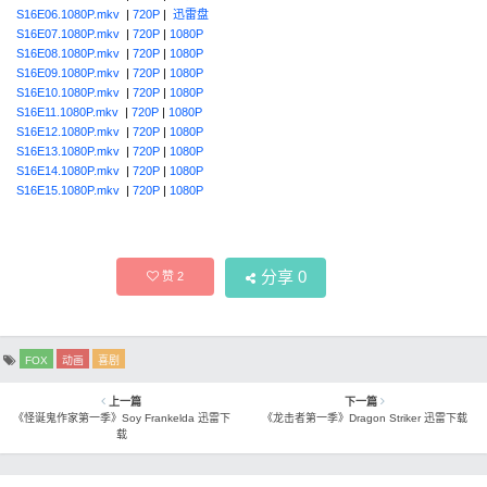
S16E06.1080P.mkv
|
720P
|
迅雷盘
S16E07.1080P.mkv
|
720P
|
1080P
S16E08.1080P.mkv
|
720P
|
1080P
S16E09.1080P.mkv
|
720P
|
1080P
S16E10.1080P.mkv
|
720P
|
1080P
S16E11.1080P.mkv
|
720P
|
1080P
S16E12.1080P.mkv
|
720P
|
1080P
S16E13.1080P.mkv
|
720P
|
1080P
S16E14.1080P.mkv
|
720P
|
1080P
S16E15.1080P.mkv
|
720P
|
1080P
分享
0
赞
2
FOX
动画
喜剧
上一篇
下一篇
《怪诞鬼作家第一季》Soy Frankelda 迅雷下
《龙击者第一季》Dragon Striker 迅雷下载
载