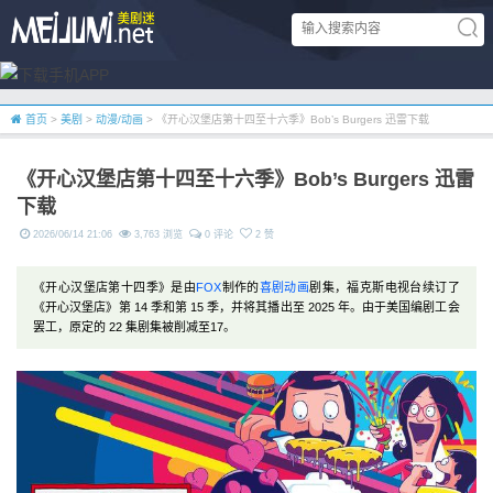
首页
>
美剧
>
动漫/动画
> 《开心汉堡店第十四至十六季》Bob’s Burgers 迅雷下载
《开心汉堡店第十四至十六季》Bob’s Burgers 迅雷
下载
2026/06/14 21:06
3,763 浏览
0 评论
2 赞
《开心汉堡店第十四季》是由
FOX
制作的
喜剧
动画
剧集，福克斯电视台续订了
《开心汉堡店》第 14 季和第 15 季，并将其播出至 2025 年。由于美国编剧工会
罢工，原定的 22 集剧集被削减至17。