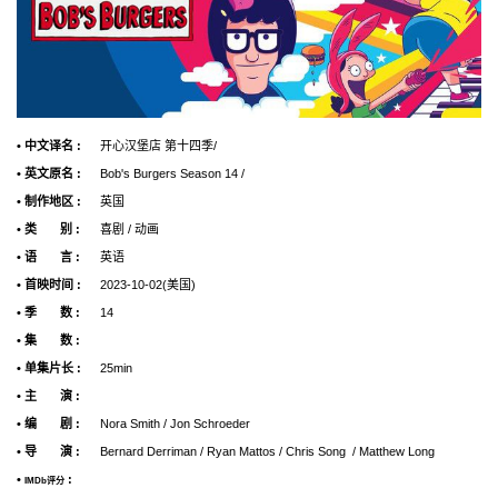
• 中文译名 :
开心汉堡店 第十四季/
• 英文原名 :
Bob's Burgers Season 14 /
• 制作地区 :
英国
• 类 别 :
喜剧 / 动画
• 语 言 :
英语
• 首映时间 :
2023-10-02(美国)
• 季 数 :
14
• 集 数 :
• 单集片长 :
25min
• 主 演 :
• 编 剧 :
Nora Smith / Jon Schroeder
• 导 演 :
Bernard Derriman / Ryan Mattos / Chris Song / Matthew Long
•
:
IMDb评分