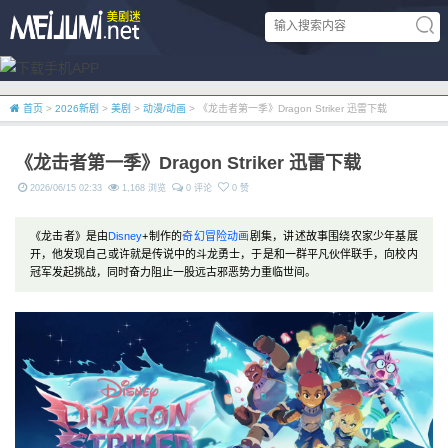
首页
>
2026新剧
>
美剧
>
动漫/动画
> 《龙击者第一季》Dragon Striker 迅雷下载
《龙击者第一季》Dragon Striker 迅雷下载
2026/06/15 02:33
1,168 浏览
0 评论
0 赞
《龙击者》是由
Disney
+制作的
奇幻
冒险
动画
剧集，讲述故事围绕农家少年基展
开，他发现自己或许就是传说中的斗龙勇士，于是和一群平凡伙伴联手，向校内
冠军发起挑战，同时奋力阻止一股远古邪恶势力重临世间。