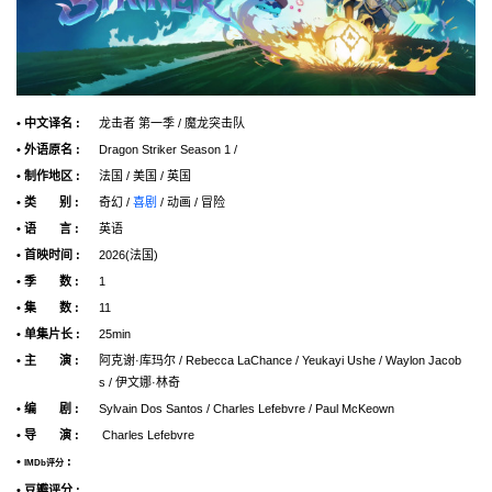
• 中文译名 :
龙击者 第一季 / 魔龙突击队
• 外语原名 :
Dragon Striker Season 1 /
• 制作地区 :
法国 / 美国 / 英国
• 类 别 :
奇幻 /
喜剧
/ 动画 / 冒险
• 语 言 :
英语
• 首映时间 :
2026(法国)
• 季 数 :
1
• 集 数 :
11
• 单集片长 :
25min
• 主 演 :
阿克谢·库玛尔 / Rebecca LaChance / Yeukayi Ushe / Waylon Jacob
s / 伊文娜·林奇
• 编 剧 :
Sylvain Dos Santos / Charles Lefebvre / Paul McKeown
• 导 演 :
Charles Lefebvre
•
:
IMDb评分
• 豆瓣评分 :