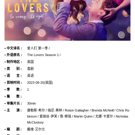
• 中文译名 :
爱人们 第一季 /
• 外语原名 :
The Lovers Season 1 /
• 制作地区 :
英国
• 类 别 :
喜剧
• 语 言 :
英语
• 首映时间 :
2023-08-20(英国)
• 季 数 :
1
• 集 数 :
• 单集片长 :
30min
• 主 演 :
康勒斯·希尔 / 强尼·弗林 / Roisin Gallagher / Brenda McNeill / Chris Ro
binson / 爱丽丝·伊芙 / 詹·穆瑞 / Martin Quinn / 尤娜·卡里尔 / Nicholas
McCluskey
• 编 剧 :
戴维·艾尔兰