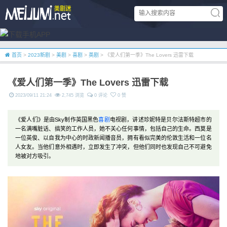
首页
>
2023新剧
>
美剧
>
喜剧
>
英剧
> 《爱人们第一季》The Lovers 迅雷下载
《爱人们第一季》The Lovers 迅雷下载
2023/09/11 21:24
2,745 浏览
0 评论
0 赞
《爱人们》是由Sky制作英国黑色
喜剧
电视剧，讲述珍妮特是贝尔法斯特超市的
一名满嘴脏话、搞笑的工作人员，她不关心任何事情，包括自己的生命。西莫是
一位英俊、以自我为中心的时政新闻播音员，拥有看似完美的伦敦生活和一位名
人女友。当他们意外相遇时，立即发生了冲突，但他们同时也发现自己不可避免
地被对方吸引。