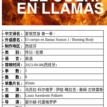
• 中文译名 :
爱恨焚身 第一季 /
El cuerpo en llamas Season 1 / Burning Body
• 外语原名 :
• 制作地区 :
西班牙
• 类 别 :
传记 / 犯罪
• 语 言 :
英语
• 首映时间 :
2023-09-08(西班牙)
1
• 季 数 :
8
• 集 数 :
45min
• 单集片长 :
• 主 演 :
乌苏拉·科尔维罗 / 伊娃·略拉克 / 基姆·古铁雷斯
Laura Sarmiento Pallarés
• 编 剧 :
• 导 演 :
豪尔赫·托雷格罗萨