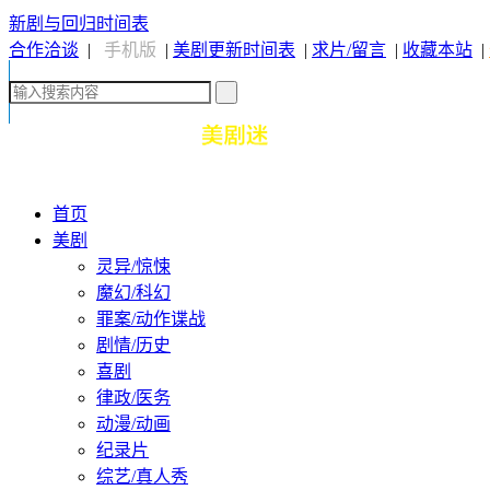
新剧与回归时间表
合作洽谈
|
手机版
|
美剧更新时间表
|
求片/留言
|
收藏本站
|
首页
美剧
灵异/惊悚
魔幻/科幻
罪案/动作谍战
剧情/历史
喜剧
律政/医务
动漫/动画
纪录片
综艺/真人秀