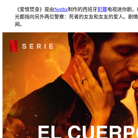
《爱恨焚身》是由
Netflix
制作的西班牙
犯罪
电视迷你剧，
光都指向另外两位警察：死者的女友和女友的爱人。剧情
闻。