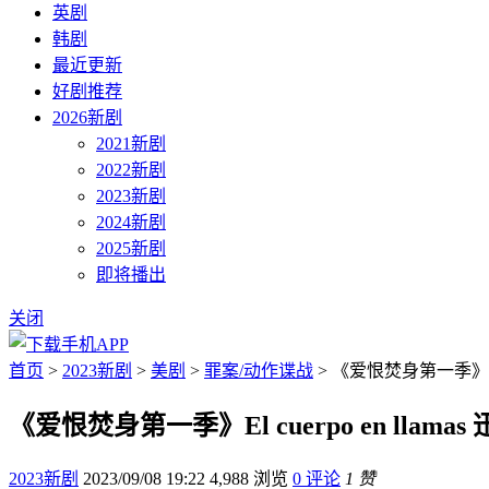
英剧
韩剧
最近更新
好剧推荐
2026新剧
2021新剧
2022新剧
2023新剧
2024新剧
2025新剧
即将播出
关闭
首页
>
2023新剧
>
美剧
>
罪案/动作谍战
> 《爱恨焚身第一季》El c
《爱恨焚身第一季》El cuerpo en llama
2023新剧
2023/09/08 19:22
4,988 浏览
0 评论
1 赞