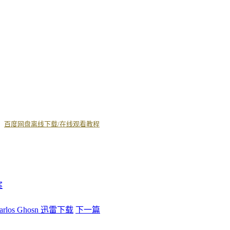
丨
百度网盘离线下载/在线观看教程
案
los Ghosn 迅雷下载
下一篇