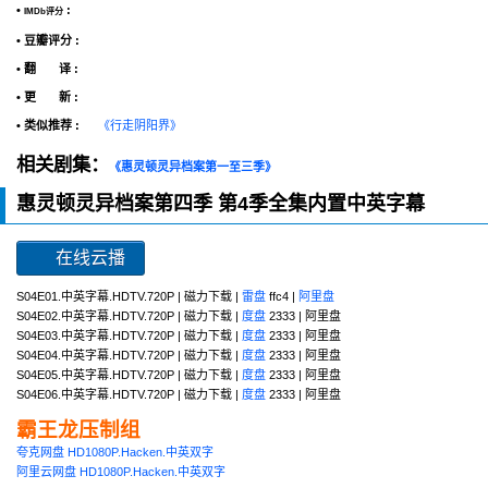
•
:
IMDb评分
• 豆瓣评分 :
• 翻 译 :
• 更 新 :
• 类似推荐 :
《行走阴阳界》
相关剧集：
《惠灵顿灵异档案第一至三季》
惠灵顿灵异档案第四季 第4季全集内置中英字幕
在线云播
S04E01.中英字幕.HDTV.720P | 磁力下载 |
雷盘
ffc4 |
阿里盘
S04E02.中英字幕.HDTV.720P | 磁力下载 |
度盘
2333 | 阿里盘
S04E03.中英字幕.HDTV.720P | 磁力下载 |
度盘
2333 | 阿里盘
S04E04.中英字幕.HDTV.720P | 磁力下载 |
度盘
2333 | 阿里盘
S04E05.中英字幕.HDTV.720P | 磁力下载 |
度盘
2333 | 阿里盘
S04E06.中英字幕.HDTV.720P | 磁力下载 |
度盘
2333 | 阿里盘
霸王龙压制组
夸克网盘 HD1080P.Hacken.中英双字
阿里云网盘 HD1080P.Hacken.中英双字