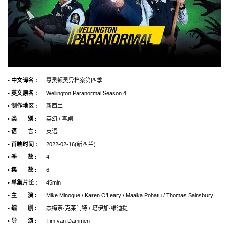
• 中文译名 :
惠灵顿灵异档案第四季
• 英文原名 :
Wellington Paranormal Season 4
• 制作地区 :
新西兰
• 类 别 :
英幻 / 喜剧
• 语 言 :
英语
• 首映时间 :
2022-02-16(新西兰)
• 季 数 :
4
• 集 数 :
6
• 单集片长 :
45min
• 主 演 :
Mike Minogue / Karen O'Leary / Maaka Pohatu / Thomas Sainsbury
• 编 剧 :
杰梅奈·克莱门特 / 塔伊加·维迪提
• 导 演 :
Tim van Dammen