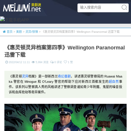
首页
>
美剧
>
灵异/惊悚
> 《惠灵顿灵异档案第四季》Wellington Paranormal 迅雷下载
《惠灵顿灵异档案第四季》Wellington Paranormal
迅雷下载
2022/04/12 11:11
5,994 浏览
0 评论
1 赞
《惠灵顿
灵异
档案》是一部新西兰
奇幻
喜剧
，讲述惠灵顿警察局的 Ruawai Maa
ka 警官在 Minogue 和 O'Leary 警官的帮助下应对新西兰首都发生的
超自然
事
件。该系列以警察真人秀的风格讲述了警察调查诸如青少年附魔、鬼屋的噪音投
诉和血库抢劫等奇异案件。