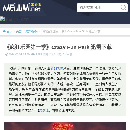
首页
>
美剧
>
灵异/惊悚
> 《疯狂乐园第一季》Crazy Fun Park 迅雷下载
《疯狂乐园第一季》Crazy Fun Park 迅雷下载
2024/05/04 04:29
4,288 浏览
0 评论
0 赞
《疯狂乐园》是一部澳大利亚
奇幻
恐怖
剧集，讲述切斯特是一个聪明、热爱艺术
的青少年，他在学校尽最大努力学习，但有时他的成绩会被他唯一的一个朋友拖
累。他最好的朋友是梅普尔索普，虽然他是一个头脑简单的家伙，但仍然关心他
最好的朋友。他们是形影不离的二人组，喜欢一起写漫画——直到两人发生了一
场争吵，梅普尔索普在试图向切斯特和解时的过程中死在一个破旧的主题乐园
里。疯狂乐园是一个废弃的过山车公园，曾经旨在带来欢乐和幸福，但自成立以
来只带来了死亡，并且有传言有鬼魂在夜间徘徊但无法离开。切斯特非常悲伤，
直到他意识到他的老朋友——以及一些几年前遭遇悲惨命运的新朋友——看起来
并没有那么“死去”...【
美剧迷
，转载请注明出处】