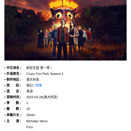
• 中文译名 :
疯狂乐园 第一季 /
• 外语原名 :
Crazy Fun Park Season 1
• 制作地区 :
澳大利亚
• 类 别 :
奇幻 /
惊悚
• 语 言 :
英语
• 首映时间 :
2023-03-29(澳大利亚)
• 季 数 :
1
• 集 数 :
10
• 单集片长 :
25min
• 主 演 :
Nicholas Verso
Fury