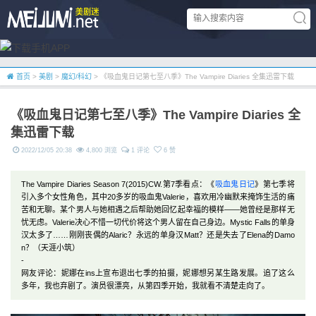
首页
>
美剧
>
魔幻/科幻
> 《吸血鬼日记第七至八季》The Vampire Diaries 全集迅雷下载
《吸血鬼日记第七至八季》The Vampire Diaries 全
集迅雷下载
2022/12/05 20:38
4,800 浏览
1 评论
6 赞
The Vampire Diaries Season 7(2015)CW.第7季看点：《
吸血鬼日记
》第七季将
引入多个女性角色，其中20多岁的吸血鬼Valerie，喜欢用冷幽默来掩饰生活的痛
苦和无聊。某个男人与她相遇之后帮助她回忆起幸福的模样——她曾经是那样无
忧无虑。Valerie决心不惜一切代价将这个男人留在自己身边。Mystic Falls的单身
汉太多了……刚刚丧偶的Alaric？永远的单身汉Matt？还是失去了Elena的Damo
n？（天涯小筑）
-
网友评论：妮娜在ins上宣布退出七季的拍摄，妮娜想另某生路发展。追了这么
多年，我也弃剧了。演员很漂亮，从第四季开始，我就看不清楚走向了。