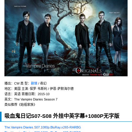
播出：CW 类 型：
剧情
/ 奇幻
地区：美国 主演: 保罗·韦斯利 / 伊恩·萨默海尔德
语言：英语 首播日期：2015-10
英文：The Vampire Diaries Season 7
类似推荐《始祖家族》
吸血鬼日记S07-S08 外挂中英字幕+1080P无字版
The.Vampire.Diaries.S07.1080p.BluRay.x265-RARBG