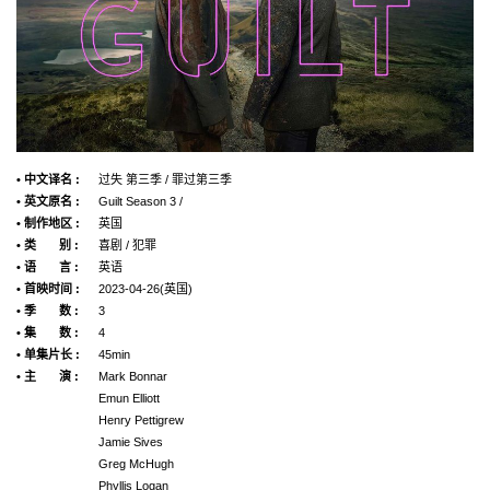
• 中文译名 :
过失 第三季 / 罪过第三季
• 英文原名 :
Guilt Season 3 /
• 制作地区 :
英国
• 类 别 :
喜剧 / 犯罪
• 语 言 :
英语
• 首映时间 :
2023-04-26(英国)
• 季 数 :
3
• 集 数 :
4
• 单集片长 :
45min
• 主 演 :
Mark Bonnar
Emun Elliott
Henry Pettigrew
Jamie Sives
Greg McHugh
Phyllis Logan