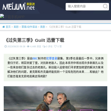
首页
>
美剧
>
罪案/动作谍战
>
英剧
> 《过失第三季》Guilt 迅雷下载
《过失第三季》Guilt 迅雷下载
2023/09/20 09:38
4,448 浏览
0 评论
0 赞
《过失第三季》是由
BBC
制作的
犯罪
喜剧
剧集，第3季也是最后一季中，兄弟俩
重归于好，将回到爱丁堡，对抗新老敌人，因此本系列中将出现许多新面孔以及
一些来自他们复杂过去的老面孔。新旧敌人迫使他们寻求更加绝望的解决方案来
解决他们的问题，麦克斯和杰克最终能找到一个没有危险的未来……和彼此？他
们能否毫发无损地逃离这场闹剧？