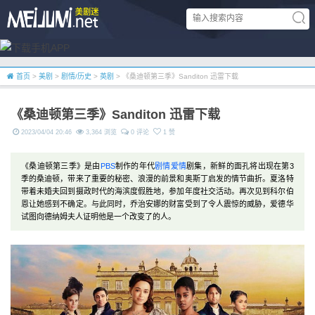
首页
>
美剧
>
剧情/历史
>
英剧
> 《桑迪顿第三季》Sanditon 迅雷下载
《桑迪顿第三季》Sanditon 迅雷下载
2023/04/04 20:46
3,364 浏览
0 评论
1 赞
《桑迪顿第三季》是由
PBS
制作的年代
剧情
爱情
剧集，新鲜的面孔将出现在第3
季的桑迪顿，带来了重要的秘密、浪漫的前景和奥斯丁启发的情节曲折。夏洛特
带着未婚夫回到摄政时代的海滨度假胜地，参加年度社交活动。再次见到科尔伯
恩让她感到不确定。与此同时，乔治安娜的财富受到了令人震惊的威胁，爱德华
试图向德纳姆夫人证明他是一个改变了的人。