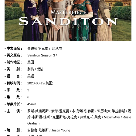
• 中文译名 :
桑迪顿 第三季 / 沙地屯
• 英文原名 :
Sanditon Season 3 /
• 制作地区 :
美国
• 类 别 :
剧情 / 爱情
• 语 言 :
英语
• 首映时间 :
2023-03-19(美国)
• 季 数 :
3
• 集 数 :
6
• 单集片长 :
45min
• 主 演 :
罗斯·威廉姆斯 / 索菲·温克曼 / 本·劳埃德-休斯 / 亚历山大·维拉赫斯 / 汤
姆·韦斯顿-琼斯 / 克里斯塔·克拉克 / 弗兰克·布莱克 / Maxim Ays / Rosie
Graham
• 编 剧 :
安德鲁·戴维斯 / Justin Young