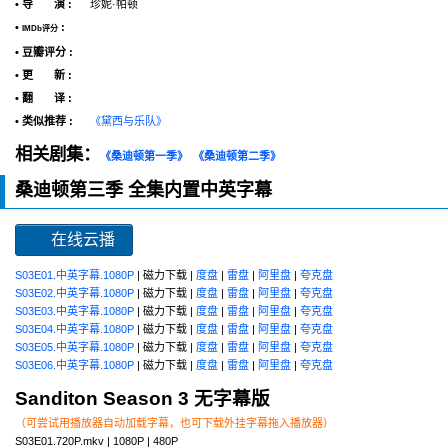
• 导 演 :
珍妮·帕顿
•
:
IMDb评分
• 豆瓣评分 :
• 更 新 :
• 翻 译 :
• 类似推荐 :
《黛西与乐队》
相关剧集：
《桑迪顿第一季》
《桑迪顿第二季》
桑迪顿第三季 全集内置中英字幕
在线云播
S03E01.中英字幕.1080P
| 磁力下载 |
度盘
|
雷盘
|
阿里盘
|
夸克盘
S03E02.中英字幕.1080P
| 磁力下载 |
度盘
|
雷盘
|
阿里盘
|
夸克盘
S03E03.中英字幕.1080P
| 磁力下载 |
度盘
|
雷盘
|
阿里盘
|
夸克盘
S03E04.中英字幕.1080P
| 磁力下载 |
度盘
|
雷盘
|
阿里盘
|
夸克盘
S03E05.中英字幕.1080P
| 磁力下载 |
度盘
|
雷盘
|
阿里盘
|
夸克盘
S03E06.中英字幕.1080P
| 磁力下载 |
度盘
|
雷盘
|
阿里盘
|
夸克盘
Sanditon Season 3 无字幕版
（可尝试用播放器自动加载字幕，也可下载外挂字幕拖入播放器）
S03E01.720P.mkv | 1080P | 480P