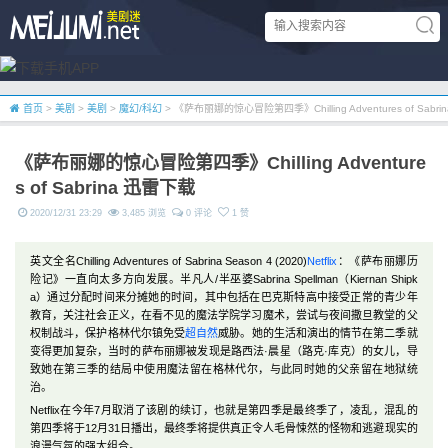
首页
>
美剧
>
美剧
>
魔幻/科幻
> 《萨布丽娜的惊心冒险第四季》Chilling Adventures of Sabr
《萨布丽娜的惊心冒险第四季》Chilling Adventure
s of Sabrina 迅雷下载
2020/12/31 23:29
3,485 浏览
0 评论
1 赞
英文全名Chilling Adventures of Sabrina Season 4 (2020)
Netflix
：《萨布丽娜历
险记》一直向太多方向发展。半凡人/半巫婆Sabrina Spellman（Kiernan Shipk
a）通过分配时间来分摊她的时间，其中包括在巴克斯特高中接受正常的青少年
教育，关注社会正义，在看不见的魔法学院学习魔术，尝试与夜间撒旦教堂的父
权制战斗，保护格林代尔镇免受
超自然
威胁。她的生活和演出的情节在第二季就
变得更加复杂，当时的萨布丽娜被发现是路西法·晨星（路克·库克）的女儿，导
致她在第三季的结局中使用魔法留在格林代尔，与此同时她的父亲留在地狱统
治。
Netflix在今年7月取消了该剧的续订，也就是第四季是最终季了，凌乱，混乱的
第四季将于12月31日播出，最终季将提供真正令人毛骨悚然的怪物和逃避现实的
浪漫气氛的强大组合。