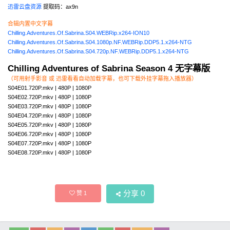
迅雷云盘资源
提取码：ax9n
合辑内置中文字幕
Chilling.Adventures.Of.Sabrina.S04.WEBRip.x264-ION10
Chilling.Adventures.Of.Sabrina.S04.1080p.NF.WEBRip.DDP5.1.x264-NTG
Chilling.Adventures.Of.Sabrina.S04.720p.NF.WEBRip.DDP5.1.x264-NTG
Chilling Adventures of Sabrina Season 4 无字幕版
（可用射手影音 或 迅雷看看自动加载字幕，也可下载外挂字幕拖入播放器）
S04E01.720P.mkv | 480P | 1080P
S04E02.720P.mkv | 480P | 1080P
S04E03.720P.mkv | 480P | 1080P
S04E04.720P.mkv | 480P | 1080P
S04E05.720P.mkv | 480P | 1080P
S04E06.720P.mkv | 480P | 1080P
S04E07.720P.mkv | 480P | 1080P
S04E08.720P.mkv | 480P | 1080P
分享
0
赞
1