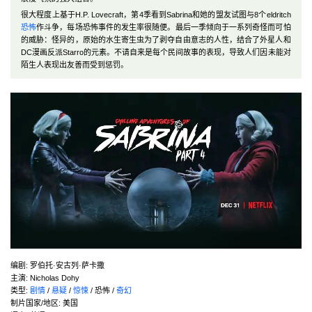
很大程度上基于H.P. Lovecraft，第4季看到Sabrina和她的盟友试图与8个eldritch
恐怖
作斗争，每场恐怖事件的发生率很随便。最后一季倾向于一系列奇怪而可怕
的威胁：怪异的，原始的水生寄生虫为了剥夺自由意志的人性，结合了外星人和
DC漫画反派Starro的元素。不请自来是每个民间故事的表现，导致人们因未能对
陌生人表现出友善而受到惩罚。
编剧
:
罗伯托·安古列·萨卡撒
主演
:
Nicholas Dohy
类型:
剧情
/
悬疑
/
惊悚
/ 恐怖 /
奇幻
制片国家/地区:
美国