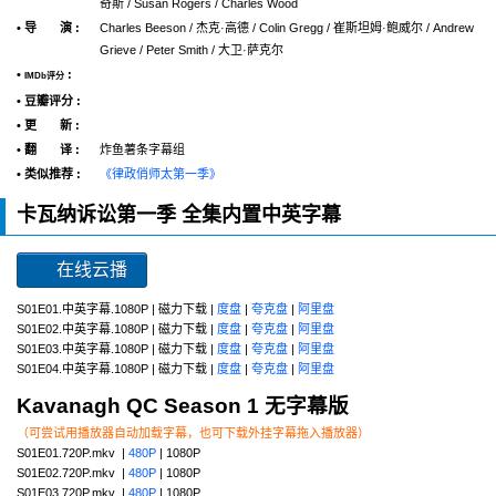
奇斯 / Susan Rogers / Charles Wood
• 导 演 :
Charles Beeson / 杰克·高德 / Colin Gregg / 崔斯坦姆·鲍威尔 / Andrew
Grieve / Peter Smith / 大卫·萨克尔
•
:
IMDb评分
• 豆瓣评分 :
• 更 新 :
• 翻 译 :
炸鱼薯条字幕组
• 类似推荐 :
《律政俏师太第一季》
卡瓦纳诉讼第一季 全集内置中英字幕
在线云播
S01E01.中英字幕.1080P | 磁力下载 |
度盘
|
夸克盘
|
阿里盘
S01E02.中英字幕.1080P | 磁力下载 |
度盘
|
夸克盘
|
阿里盘
S01E03.中英字幕.1080P | 磁力下载 |
度盘
|
夸克盘
|
阿里盘
S01E04.中英字幕.1080P | 磁力下载 |
度盘
|
夸克盘
|
阿里盘
Kavanagh QC Season 1 无字幕版
（可尝试用播放器自动加载字幕，也可下载外挂字幕拖入播放器）
S01E01.720P.mkv |
480P
| 1080P
S01E02.720P.mkv |
480P
| 1080P
S01E03.720P.mkv |
480P
| 1080P