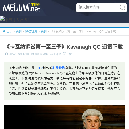
首页
>
美剧
>
律政/医务
>
英剧
> 《卡瓦纳诉讼第一至三季》Kavanagh QC 迅雷下载
《卡瓦纳诉讼第一至三季》Kavanagh QC 迅雷下载
2024/10/29 17:06
8,356 浏览
0 评论
3 赞
《卡瓦纳诉讼》是由
ITV
制作的
犯罪
律政
剧集，讲述来自大曼彻斯特博尔顿的工
人阶级家庭的律师James Kavanagh QC 在法庭上的争斗以及他的日常生活，在
法庭上，卡瓦纳通常被视为在为一名似乎有可能被定罪的客户辩护，直到案件出
现转机，但卡瓦纳偶尔也会担任起诉角色。主要情节通常以卡瓦纳面对带有种族
主义、性别歧视或其他偏见的案件为特色。卡瓦纳公正的坚定支持者，他从不会
受到法庭上反对他的人的威胁或贿赂。