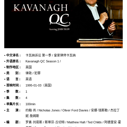
• 中文译名 :
卡瓦纳诉讼 第一季 / 皇家律师卡瓦纳
• 外语原名 :
Kavanagh QC Season 1 /
• 制作地区 :
英国
• 类 别 :
律政 / 犯罪
• 语 言 :
英语
• 首映时间 :
1995-01-03（英国）
• 季 数 :
1
• 集 数 :
4
• 单集片长 :
100min
• 主 演 :
约翰·肖 / Nicholas Jones / Oliver Ford Davies / 安娜·钱斯勒 / 杰拉丁
妮·詹姆斯
• 编 剧 :
罗素·刘易斯 / 斯蒂芬·丘切特 / Matthew Hall / Ted Childs / 阿德里安·霍