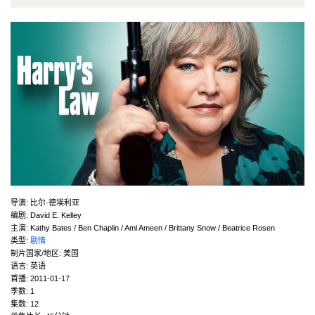
导演
:
比尔·德埃利亚
编剧
:
David E. Kelley
主演
:
Kathy Bates / Ben Chaplin / Aml Ameen / Brittany Snow / Beatrice Rosen
类型:
剧情
制片国家/地区:
美国
语言:
英语
首播:
2011-01-17
季数:
1
集数:
12