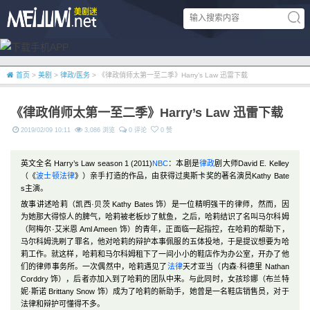
首页
>
美剧
>
律政/医务
> 《律政俏师太第一至二季》Harry’s Law 迅雷下载
《律政俏师太第一至二季》Harry’s Law 迅雷下载
2019/02/09 10:11
3,086 浏览
0 评论
0 赞
英文全名 Harry’s Law season 1 (2011)
NBC
：本剧是
律政
剧大师David E. Kelley
（《
波士顿法律
》）亲手打造的作品，由获得过奥斯卡奖的著名演员Kathy Bate
s主演。
故事讲述哈莉（凯西·贝茨 Kathy Bates 饰）是一位精明强干的律师，然而，因
为她那大得惊人的脾气，哈莉被老板炒了鱿鱼，之后，哈莉结识了名叫马尔科姆
（阿梅尔·艾米恩 Aml Ameen 饰）的青年，正面临一起指控，在哈莉的帮助下，
马尔科姆洗刷了罪名，他对哈莉的辩护本事佩服的五体投地，于是提议想要为哈
莉工作。就这样，哈莉和马尔科姆租下了一间小小的鞋店作为办公室，开办了他
们的律师事务所。一次偶然中，哈莉遇见了
法律
天才亚当（内森·科德里 Nathan
Corddry 饰），后者亦加入到了哈莉的团队中来。与此同时，女孩珍娜（布兰特
妮·斯诺 Brittany Snow 饰）成为了哈莉的新助手，她曾是一名鞋店销售员，对于
法律和辩护可懂得不多。