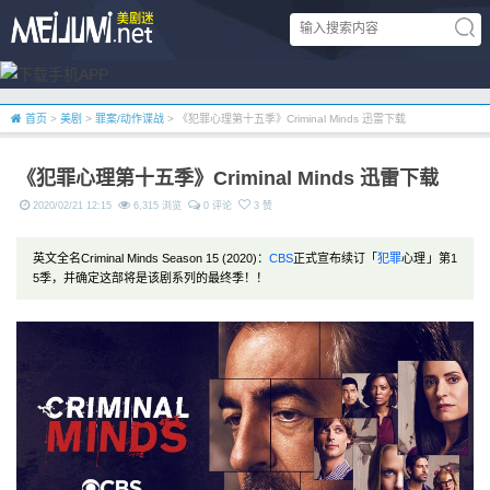
首页
>
美剧
>
罪案/动作谍战
> 《犯罪心理第十五季》Criminal Minds 迅雷下载
《犯罪心理第十五季》Criminal Minds 迅雷下载
2020/02/21 12:15
6,315 浏览
0 评论
3 赞
英文全名Criminal Minds Season 15 (2020)：
CBS
正式宣布续订「
犯罪
心理」第1
5季，并确定这部将是该剧系列的最终季！！