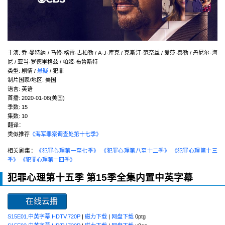
主演
:
乔·曼特纳 / 马修·格雷·古柏勒 / A·J·库克 / 克斯汀·范奈丝 / 爱莎·泰勒 / 丹尼尔·海
尼 / 亚当·罗德里格兹 / 帕姬·布鲁斯特
类型:
剧情 /
悬疑
/ 犯罪
制片国家/地区:
美国
语言:
英语
首播:
2020-01-08(美国)
季数:
15
集数:
10
翻译：
类似推荐
《海军罪案调查处第十七季》
相关剧集：
《犯罪心理第一至七季》
《犯罪心理第八至十二季》
《犯罪心理第十三
季》
《犯罪心理第十四季》
犯罪心理第十五季 第15季全集内置中英字幕
在线云播
S15E01.中英字幕.HDTV.720P
|
磁力下载
|
网盘下载
0ptg