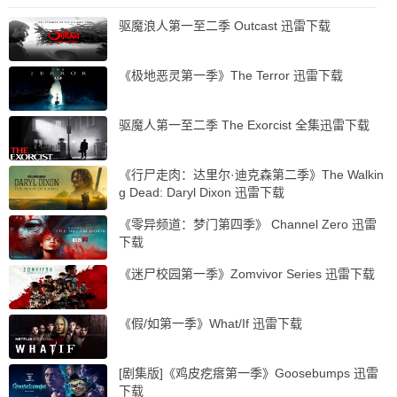
驱魔浪人第一至二季 Outcast 迅雷下载
《极地恶灵第一季》The Terror 迅雷下载
驱魔人第一至二季 The Exorcist 全集迅雷下载
《行尸走肉：达里尔·迪克森第二季》The Walkin
g Dead: Daryl Dixon 迅雷下载
《零异频道：梦门第四季》 Channel Zero 迅雷
下载
《迷尸校园第一季》Zomvivor Series 迅雷下载
《假/如第一季》What/If 迅雷下载
[剧集版]《鸡皮疙瘩第一季》Goosebumps 迅雷
下载