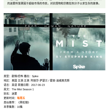
的迷雾所笼罩困于超级市场的市民，对抗怪物和宗教狂热分子以求生存的故事。
类型：剧情/恐怖 播出：Spike
地区：美国 主演:主演: 阿丽莎·萨瑟兰 / 霍丽·迪威奥克斯
语言：英语 首播日期：2017-06-23
英文：The Mist Season 1
别名：迷雾
更新时间：
每周五
类似推荐：《黑松镇》
本季集数：10集