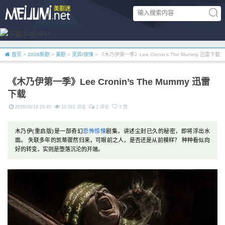
首页
>
2026新剧
>
美剧
>
灵异/惊悚
> 《木乃伊第一季》Lee Cronin’s The Mummy 迅雷下载
《木乃伊第一季》Lee Cronin’s The Mummy 迅雷
下载
2026/05/19 23:45
10,061 浏览
2 评论
3 赞
木乃伊(重启版)是一部奇幻
恐怖
惊悚
剧集，讲述尘封已久的秘密，即将浮出水
面。 失联多年的凯蒂骤然归来，可眼前之人，是否还是从前模样？ 种种看似向
好的转变，实则是堕落沉沦的开端。