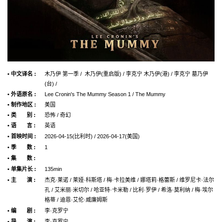
• 中文译名 :
木乃伊 第一季 / 木乃伊(重启版) / 李克宁 木乃伊(港) / 李克宁 墓乃伊
(台) /
• 外语原名 :
Lee Cronin's The Mummy Season 1 / The Mummy
• 制作地区 :
美国
• 类 别 :
恐怖 / 奇幻
• 语 言 :
英语
• 首映时间 :
2026-04-15(比利时) / 2026-04-17(美国)
• 季 数 :
1
• 集 数 :
• 单集片长 :
135min
• 主 演 :
杰克·莱诺 / 莱娅·科斯塔 / 梅·卡拉美维 / 娜塔莉·格蕾斯 / 维罗尼卡·法尔
孔 / 艾米丽·米切尔 / 哈亚特·卡米勒 / 比利·罗伊 / 希洛·莫利纳 / 梅·埃尔
格蒂 / 迪恩·艾伦·威廉姆斯
• 编 剧 :
李·克罗宁
• 导 演 :
李·克罗宁