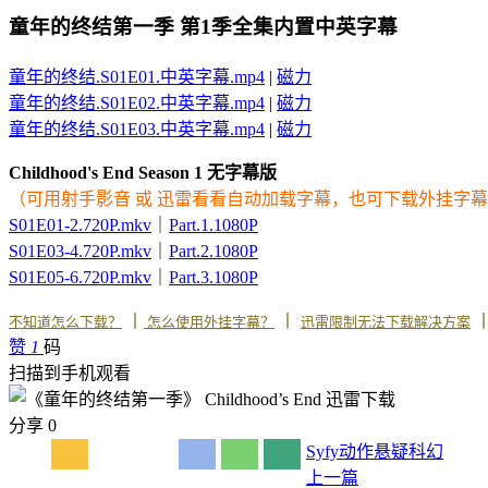
童年的终结第一季 第1季全集内置中英字幕
童年的终结.S01E01.中英字幕.mp4
|
磁力
童年的终结.S01E02.中英字幕.mp4
|
磁力
童年的终结.S01E03.中英字幕.mp4
|
磁力
Childhood's End Season 1 无字幕版
（可用射手影音 或 迅雷看看自动加载字幕，也可下载外挂字
S01E01-2.720P.mkv
｜
Part.1.1080P
S01E03-4.720P.mkv
｜
Part.2.1080P
S01E05-6.720P.mkv
｜
Part.3.1080P
丨
丨
不知道怎么下载？
怎么使用外挂字幕？
迅雷限制无法下载解决方案
赞
1
码
扫描到手机观看
分享
0
Syfy
动作
悬疑
科幻
上一篇