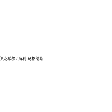
赛·伊克希尔 / 海利·马格纳斯