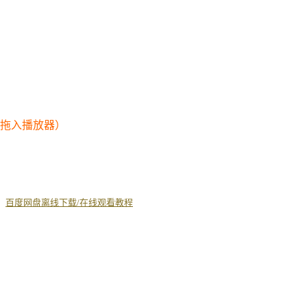
幕拖入播放器）
丨
百度网盘离线下载/在线观看教程