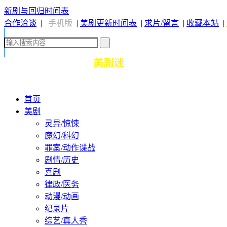
新剧与回归时间表
合作洽谈
|
手机版
|
美剧更新时间表
|
求片/留言
|
收藏本站
|
首页
美剧
灵异/惊悚
魔幻/科幻
罪案/动作谍战
剧情/历史
喜剧
律政/医务
动漫/动画
纪录片
综艺/真人秀