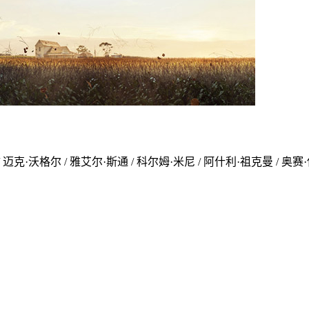
/ 迈克·沃格尔 / 雅艾尔·斯通 / 科尔姆·米尼 / 阿什利·祖克曼 / 奥