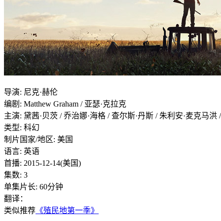
导演
:
尼克·赫伦
编剧
:
Matthew Graham / 亚瑟·克拉克
主演
:
黛茜·贝茨 / 乔治娜·海格 / 查尔斯·丹斯 / 朱利安·麦克马洪 
类型:
科幻
制片国家/地区:
美国
语言:
英语
首播:
2015-12-14(美国)
集数:
3
单集片长:
60分钟
翻译：
类似推荐
《殖民地第一季》