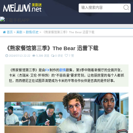
首页
>
美剧
>
剧情/历史
> 《熊家餐馆第三季》The Bear 迅雷下载
《熊家餐馆第三季》The Bear 迅雷下载
2024/07/13 22:22
5,399 浏览
0 评论
7 赞
《熊家餐馆第三季》是由
FX
制作的
剧情
剧集，第3季中随着新餐厅的全面开张，
卡米（杰瑞米·艾伦·怀特饰）的“不容商量”要求苛刻，让他厨房里的每个人都抓
狂，而西德尼正在试图弄清楚成为卡米的平等合作伙伴是否真的是件好事。