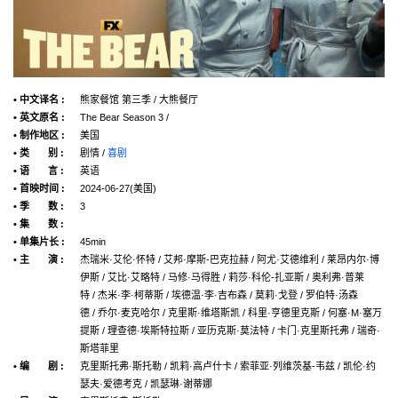
• 中文译名 :
熊家餐馆 第三季 / 大熊餐厅
• 英文原名 :
The Bear Season 3 /
• 制作地区 :
美国
• 类 别 :
剧情 /
喜剧
• 语 言 :
英语
• 首映时间 :
2024-06-27(美国)
• 季 数 :
3
• 集 数 :
• 单集片长 :
45min
• 主 演 :
杰瑞米·艾伦·怀特 / 艾邦·摩斯-巴克拉赫 / 阿尤·艾德维利 / 莱昂内尔·博
伊斯 / 艾比·艾略特 / 马修·马得胜 / 莉莎·科伦-扎亚斯 / 奥利弗·普莱
特 / 杰米·李·柯蒂斯 / 埃德温·李·吉布森 / 莫莉·戈登 / 罗伯特·汤森
德 / 乔尔·麦克哈尔 / 克里斯·维塔斯凯 / 科里·亨德里克斯 / 何塞·M·塞万
提斯 / 理查德·埃斯特拉斯 / 亚历克斯·莫法特 / 卡门·克里斯托弗 / 瑞奇·
斯塔菲里
• 编 剧 :
克里斯托弗·斯托勒 / 凯莉·高卢什卡 / 索菲亚·列维茨基-韦兹 / 凯伦·约
瑟夫·爱德考克 / 凯瑟琳·谢蒂娜