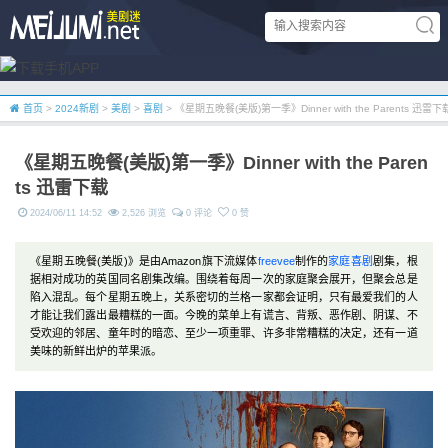
首页
>
2024新剧
>
美剧
>
喜剧
> 《星期五晚餐(美版)第一季》Dinner with the Parents 迅雷下
《星期五晚餐(美版)第一季》Dinner with the Paren
ts 迅雷下载
2024/06/11 14:52
2,526 浏览
0 评论
0 赞
《星期五晚餐(美版)》是由Amazon旗下流媒体
freevee
制作的
家庭
喜剧
剧集，根
据相对成功的英国同名剧集改编。围绕着每周一次的家庭聚会展开，但聚会总是
陷入混乱。每个星期五晚上，关系密切的兰格一家都会证明，只有最爱我们的人
才能让我们露出最糟糕的一面。今晚的菜单上有谎言、背叛、恶作剧、阴谋、不
受欢迎的邻居、童年时的暗恋、至少一项重罪、许多非常糟糕的决定，还有一道
美味的新鲜出炉的苹果派。