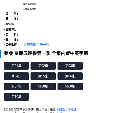
Jon Glaser
Carol Kane
• 编 剧 :
• 导 演 :
•
:
IMDb评分
• 豆瓣评分 :
• 更 新 :
• 翻 译 :
• 类似推荐 :
《玛丽和乔治第一季》
美版 星期五晚餐第一季 全集内置中英字幕
第01集
第02集
第03集
第04集
第05集
第06集
第07集
第08集
第09集
第10集
S01E01.官方中字.1080P | 磁力下载 | 雷盘 |
阿里盘
|
夸克盘