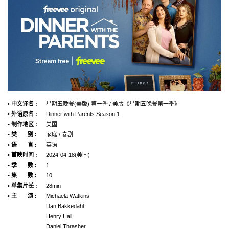
• 中文译名 :
星期五晚餐(美版) 第一季 / 美版《星期五晚餐第一季》
• 外语原名 :
Dinner with Parents Season 1
• 制作地区 :
美国
• 类 别 :
家庭 / 喜剧
• 语 言 :
英语
• 首映时间 :
2024-04-18(美国)
• 季 数 :
1
• 集 数 :
10
• 单集片长 :
28min
• 主 演 :
Michaela Watkins
Dan Bakkedahl
Henry Hall
Daniel Thrasher