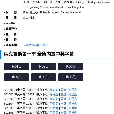
弗·洛伊德 / 斯托卡特·詹宁 / 罗伊·麦克凯恩 / Anaya Thorley / Alice Wre
n Tregonning / Pierre Woodward / Tony Coughlan
• 编 剧 :
约翰·惠廷顿 / Brian Schacter / James Madejski
• 导 演 :
杰夫·福勒
•
:
IMDb评分
• 豆瓣评分 :
• 更 新 :
• 翻 译 :
• 类似推荐 :
《黑色炸药第一季》
纳克鲁斯第一季 全集内置中英字幕
第01集
第02集
第03集
第04集
第05集
第06集
S01E01.官中字幕.1080P | 磁力下载 |
夸克盘
|
雷盘
|
阿里盘
S01E02.中英字幕.1080P | 磁力下载 |
夸克盘
|
雷盘
|
阿里盘
S01E03.中英字幕.1080P | 磁力下载 |
夸克盘
|
雷盘
|
阿里盘
S01E04.中英字幕.1080P | 磁力下载 |
夸克盘
|
雷盘
|
阿里盘
S01E05.中英字幕.1080P | 磁力下载 |
夸克盘
|
雷盘
|
阿里盘
S01E06.中英字幕.1080P | 磁力下载 |
夸克盘
|
雷盘
|
阿里盘