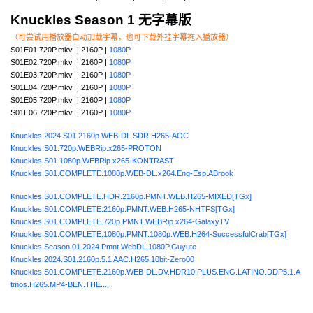
Knuckles Season 1 无字幕版
（可尝试用播放器自动加载字幕，也可下载外挂字幕拖入播放器）
S01E01.720P.mkv | 2160P |
1080P
S01E02.720P.mkv | 2160P |
1080P
S01E03.720P.mkv | 2160P |
1080P
S01E04.720P.mkv | 2160P |
1080P
S01E05.720P.mkv | 2160P |
1080P
S01E06.720P.mkv | 2160P |
1080P
Knuckles.2024.S01.2160p.WEB-DL.SDR.H265-AOC
Knuckles.S01.720p.WEBRip.x265-PROTON
Knuckles.S01.1080p.WEBRip.x265-KONTRAST
Knuckles.S01.COMPLETE.1080p.WEB-DL.x264.Eng-Esp.ABrook
Knuckles.S01.COMPLETE.HDR.2160p.PMNT.WEB.H265-MIXED[TGx]
Knuckles.S01.COMPLETE.2160p.PMNT.WEB.H265-NHTFS[TGx]
Knuckles.S01.COMPLETE.720p.PMNT.WEBRip.x264-GalaxyTV
Knuckles.S01.COMPLETE.1080p.PMNT.1080p.WEB.H264-SuccessfulCrab[TGx]
Knuckles.Season.01.2024.Pmnt.WebDL.1080P.Guyute
Knuckles.2024.S01.2160p.5.1 AAC.H265.10bit-Zero00
Knuckles.S01.COMPLETE.2160p.WEB-DL.DV.HDR10.PLUS.ENG.LATINO.DDP5.1.A
tmos.H265.MP4-BEN.THE....