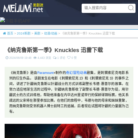
首页
>
2024新剧
>
美剧
>
动漫/动画
> 《纳克鲁斯第一季》Knuckles 迅雷下载
《纳克鲁斯第一季》Knuckles 迅雷下载
2024/06/09 19:48
4,443 浏览
1 评论
0 赞
《纳克鲁斯》是由
Paramount
+制作的
奇幻
冒险
动画
剧集，是刺猬索尼克电影系
列的衍生作品。 该剧发生在电影《刺猬索尼克 2》和《刺猬索尼克 3》的事件之
间，讲述了针鼹纳克鲁斯以针鼹战士的方式训练副警长韦德·惠普尔的故事。在
努力适应地球生活的过程中，针鼹纳克鲁斯收了副警长韦德·惠普尔为徒，用针
鼹武士的方式训练他，帮助他准备在内华达州里诺举行的保龄球锦标赛，他关系
疏远的父亲将在那里参加比赛。在他们的旅程中，韦德与他的母亲和妹妹重聚，
而纳克鲁斯则受到机器人博士前特工的追捕，后者现在试图将针鼹的力量据为己
有。