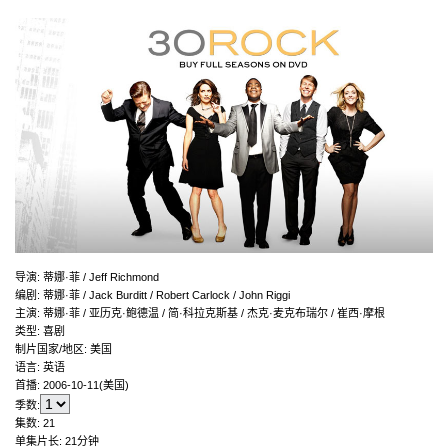
导演
:
蒂娜·菲 / Jeff Richmond
编剧
:
蒂娜·菲 / Jack Burditt / Robert Carlock / John Riggi
主演
:
蒂娜·菲 / 亚历克·鲍德温 / 简·科拉克斯基 / 杰克·麦克布瑞尔 / 崔西·摩根
类型:
喜剧
制片国家/地区:
美国
语言:
英语
首播:
2006-10-11(美国)
季数:
集数:
21
单集片长:
21分钟