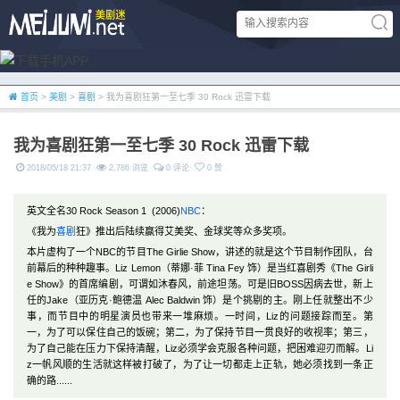
首页
>
美剧
>
喜剧
> 我为喜剧狂第一至七季 30 Rock 迅雷下载
我为喜剧狂第一至七季 30 Rock 迅雷下载
2018/05/18 21:37
2,786 浏览
0 评论
0 赞
英文全名30 Rock Season 1 (2006)
NBC
：
《我为
喜剧
狂》推出后陆续赢得艾美奖、金球奖等众多奖项。
本片虚构了一个NBC的节目The Girlie Show，讲述的就是这个节目制作团队，台
前幕后的种种趣事。Liz Lemon（蒂娜·菲 Tina Fey 饰）是当红喜剧秀《The Girli
e Show》的首席编剧，可谓如沐春风，前途坦荡。可是旧BOSS因病去世，新上
任的Jake（亚历克·鲍德温 Alec Baldwin 饰）是个挑剔的主。刚上任就整出不少
事，而节目中的明星演员也带来一堆麻烦。一时间，Liz的问题接踪而至。第
一，为了可以保住自己的饭碗；第二，为了保持节目一贯良好的收视率；第三，
为了自己能在压力下保持清醒，Liz必须学会克服各种问题，把困难迎刃而解。Li
z一帆风顺的生活就这样被打破了，为了让一切都走上正轨，她必须找到一条正
确的路......