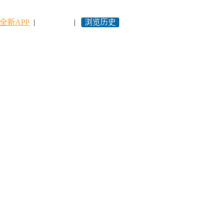
全新APP
|
永久网址
|
浏览历史