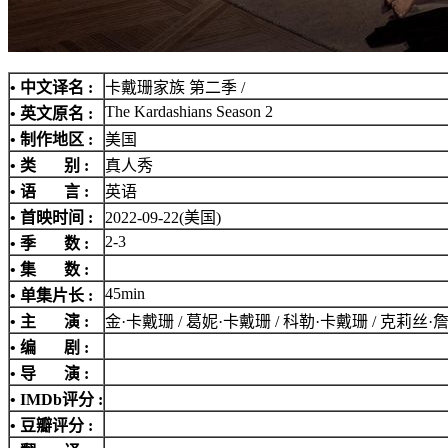
• 中文译名 :
卡戴珊家族 第二季 /
The Kardashians Season 2
• 英文原名 :
• 制作地区 :
美国
• 类 别 :
真人秀
• 语 言 :
英语
• 首映时间 :
2022-09-22(美国)
2-3
• 季 数 :
• 集 数 :
45min
• 单集片长 :
• 主 演 :
金·卡戴珊 / 葛妮·卡戴珊 / 科勒·卡戴珊 / 克莉丝·
• 编 剧 :
• 导 演 :
•
IMDb评分
:
• 豆瓣评分 :