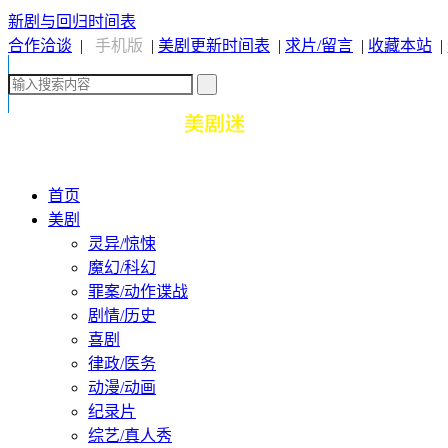
新剧与回归时间表
合作洽谈
|
手机版
|
美剧更新时间表
|
求片/留言
|
收藏本站
|
首页
美剧
灵异/惊悚
魔幻/科幻
罪案/动作谍战
剧情/历史
喜剧
律政/医务
动漫/动画
纪录片
综艺/真人秀