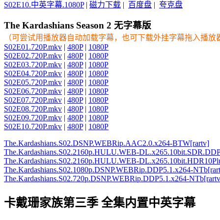
S02E10.中英字幕.1080P
|
磁力下载
|
百度盘
|
夸克盘
The Kardashians Season 2 无字幕版
（可尝试用播放器自动加载字幕，也可下载外挂字幕拖入播放
S02E01.720P.mkv
|
480P
|
1080P
S02E02.720P.mkv
|
480P
|
1080P
S02E03.720P.mkv
|
480P
|
1080P
S02E04.720P.mkv
|
480P
|
1080P
S02E05.720P.mkv
|
480P
|
1080P
S02E06.720P.mkv
|
480P
|
1080P
S02E07.720P.mkv
|
480P
|
1080P
S02E08.720P.mkv
|
480P
|
1080P
S02E09.720P.mkv
|
480P
|
1080P
S02E10.720P.mkv
|
480P
|
1080P
The.Kardashians.S02.DSNP.WEBRip.AAC2.0.x264-BTW[rartv]
The.Kardashians.S02.2160p.HULU.WEB-DL.x265.10bit.SDR.DDP5
The.Kardashians.S02.2160p.HULU.WEB-DL.x265.10bit.HDR10P
The.Kardashians.S02.1080p.DSNP.WEBRip.DDP5.1.x264-NTb[rart
The.Kardashians.S02.720p.DSNP.WEBRip.DDP5.1.x264-NTb[rartv
卡戴珊家族第三季 全集内置中英字幕