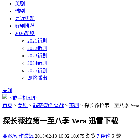
英剧
韩剧
最近更新
好剧推荐
2026新剧
2021新剧
2022新剧
2023新剧
2024新剧
2025新剧
即将播出
关闭
首页
>
美剧
>
罪案/动作谍战
>
英剧
> 探长薇拉第一至八季 Ver
探长薇拉第一至八季 Vera 迅雷下载
罪案/动作谍战
2018/02/13 16:02
10,075 浏览
7 评论
3 赞