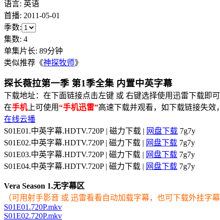
语言:
英语
首播:
2011-05-01
季数:
集数:
4
单集片长:
89分钟
类似推荐《
神探牧师
》
探长薇拉第一季 第1季全集 内置中英字幕
下载地址：在下面链接点击左键 或 右键选择使用迅雷下载即可
在
手机
上可使用
“手机迅雷”
高速下载并观看，如下载链接失效
在线云播
S01E01.中英字幕.HDTV.720P | 磁力下载 |
网盘下载
7g7y
S01E02.中英字幕.HDTV.720P | 磁力下载 |
网盘下载
7g7y
S01E03.中英字幕.HDTV.720P | 磁力下载 |
网盘下载
7g7y
S01E04.中英字幕.HDTV.720P | 磁力下载 |
网盘下载
7g7y
Vera Season 1.无字幕区
（可用射手影音 或 迅雷看看自动加载字幕，也可下载外挂字
S01E01.720P.mkv
S01E02.720P.mkv