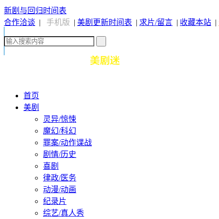
新剧与回归时间表
合作洽谈
|
手机版
|
美剧更新时间表
|
求片/留言
|
收藏本站
|
首页
美剧
灵异/惊悚
魔幻/科幻
罪案/动作谍战
剧情/历史
喜剧
律政/医务
动漫/动画
纪录片
综艺/真人秀