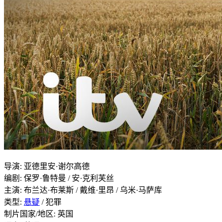
导演
:
亚德里安·谢尔高德
编剧
:
保罗·鲁特曼 / 安·克利芙丝
主演
:
布兰达·布莱斯 / 戴维·里昂 / 乌米·马萨库
类型:
悬疑
/ 犯罪
制片国家/地区:
英国