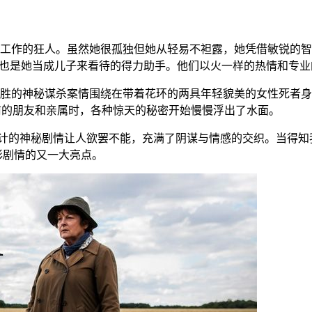
工作的狂人。虽然她很孤独但她从轻易不袒露，她凭借敏锐的智
id Leon饰演），也是她当成儿子来看待的得力助手。他们以火一样的热
胜的神秘谋杀案情围绕在带着花环的两具年轻貌美的女性死者身
者生前的朋友和亲属时，各种惊天的秘密开始慢慢浮出了水面。
leeves精心设计的神秘剧情让人欲罢不能，充满了阴谋与情感的交织
们精彩剧情的又一大亮点。