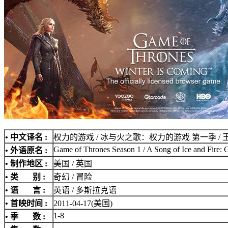
• 中文译名 :
权力的游戏 / 冰与火之歌：权力的游戏 第一季 / 
Game of Thrones Season 1 / A Song of Ice and Fire:
• 外语原名 :
• 制作地区 :
美国 / 英国
• 类 别 :
奇幻 / 冒险
• 语 言 :
英语 / 多斯拉克语
• 首映时间 :
2011-04-17(美国)
1-8
• 季 数 :