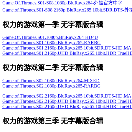
Game.Of.Thrones.S01-S08.1080p.BluRay.x264-外挂官方中字
Game.of.Thrones.S01-S08.2160p.BluRay.x265.10bit.SDR.D
权力的游戏第一季 无字幕版合辑
Game.Of.Thrones.S01.1080p.BluRay.x264-HD4U
Game.of.Thrones.S01.1080p.BluRay.x265-RARBG
Game.of.Thrones.S01.2160p.BluRay.x265.10bit.SDR.DTS-HD.
Game.of.Thrones.S01.2160p.UHD.BluRay.x265.10bit.HDR.TrueHD
权力的游戏第二季 无字幕版合辑
Game.of.Thrones.S02.1080p.BluRay.x264-MIXED
Game.of.Thrones.S02.1080p.BluRay.x265-RARBG
Game.of.Thrones.S02.2160p.BluRay.x265.10bit.SDR.DTS-HD.
Game.of.Thrones.S02.2160p.UHD.BluRay.x265.10bit.HDR.TrueHD
Game.of.Thrones.S02.2160p.UHD.BluRay.x265.10bit.HDR.TrueHD
权力的游戏第三季 无字幕版合辑