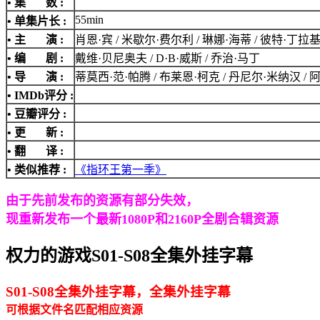
• 集 数 :
55min
• 单集片长 :
• 主 演 :
肖恩·宾 / 米歇尔·费尔利 / 琳娜·海蒂 / 彼特·丁拉
• 编 剧 :
戴维·贝尼奥夫 / D·B·威斯 / 乔治·马丁
• 导 演 :
蒂莫西·范·帕腾 / 布莱恩·柯克 / 丹尼尔·米纳汉 / 
•
IMDb评分
:
• 豆瓣评分 :
• 更 新 :
• 翻 译 :
• 类似推荐 :
《指环王第一季》
由于先前发布的资源有部分失效，
现重新发布一个最新1080P和2160P全剧合辑资源
权力的游戏S01-S08全集外挂字幕
S01-S08全集外挂字幕，全集外挂字幕
可根据文件名匹配相应资源