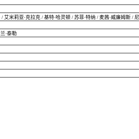
基 / 艾米莉亚·克拉克 / 基特·哈灵顿 / 苏菲·特纳 / 麦茜·威廉姆斯 /
阿兰·泰勒