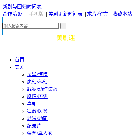
新剧与回归时间表
合作洽谈
|
手机版
|
美剧更新时间表
|
求片/留言
|
收藏本站
|
首页
美剧
灵异/惊悚
魔幻/科幻
罪案/动作谍战
剧情/历史
喜剧
律政/医务
动漫/动画
纪录片
综艺/真人秀