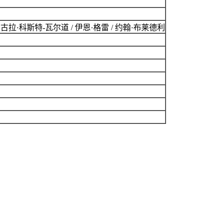
 尼古拉·科斯特-瓦尔道 / 伊恩·格雷 / 约翰·布莱德利