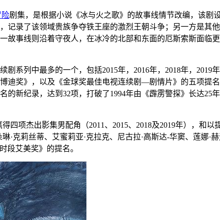
冒险
剧集，是根据小说《冰与火之歌》的故事线情节改编，该剧
，记录了该领域贵族争夺铁王座的激烈王朝斗争；另一方是其他
一故事线则沿着守夜人，在冰冷的北部和东面的厄斯索斯面临更
剧系列中最多的一个，包括2015年，2016年，2018年，20
《皮博迪奖》，以及《金球奖最佳电视连续剧—剧情片》的五项提名（20
的新纪录，达到32项，打破了1994年由《霹雳警探》长达25
项杰出影集男配角（2011、2015、2018及2019年），和
·克莉丝蒂、艾蜜莉亚·克拉克、尼古拉·高斯达-华窦、莲娜·赫迪
金时段艾美奖》的提名。