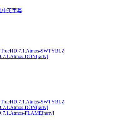
TS-外挂中英字幕
MA.TrueHD.7.1.Atmos-SWTYBLZ
.7.1.Atmos-DON[rartv]
MA.TrueHD.7.1.Atmos-SWTYBLZ
.7.1.Atmos-DON[rartv]
.7.1.Atmos-FLAME[rartv]