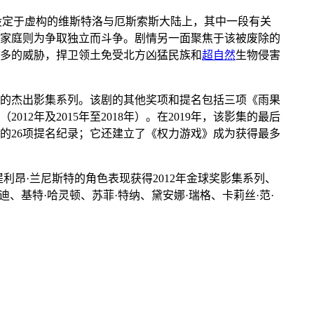
设定于虚构的维斯特洛与厄斯索斯大陆上，其中一段有关
家庭则为争取独立而斗争。剧情另一面聚焦于该被废除的
多的威胁，捍卫领土免受北方凶猛民族和
超自然
生物侵害
19年的杰出影集系列。该剧的其他奖项和提名包括三项《雨果
12年及2015年至2018年）。在2019年，该影集的最后
年的26项提名纪录；它还建立了《权力游戏》成为获得最多
以提利昂·兰尼斯特的角色表现获得2012年金球奖影集系列、
、基特·哈灵顿、苏菲·特纳、黛安娜·瑞格、卡莉丝·范·