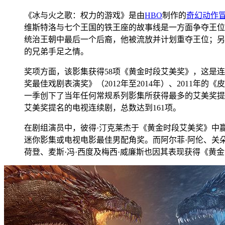
《冰与火之歌：权力的游戏》是由
HBO
制作的
奇幻
动作
维斯特洛与七个王国的铁王座的故事线是一方面争夺王位
统治王朝中最后一个后裔，他被流放并计划重夺王位；另
的兄弟手足之情。
奖项方面，该影集获得58项《黄金时段艾美奖》，这是连续
奖最佳戏剧表演奖》（2012年至2014年）、2011年的
一季创下了当年任何常规系列影集所获得最多的艾美奖提名
艾美奖提名的电视连续剧，总数达到161项。
在剧组演员中，彼得·汀克莱杰于《黄金时段艾美奖》中赢得四
迷你影集或电视电影最佳男配角奖。而阿尔菲·阿伦、关朵琳
荷登、麦斯·冯·西度及梅西·威廉斯也因其表现获得《黄