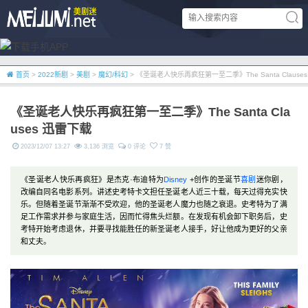
首页
>
2022新剧
>
美剧
>
魔幻/科幻
> 《圣诞老人快乐再疯狂第一至二季》The Santa Clause
《圣诞老人快乐再疯狂第一至二季》The Santa Cla
uses 迅雷下载
2023/12/07 13:27
3,136 浏览
0 评论
7 赞
《圣诞老人快乐再疯狂》是杰克·布迪特为
Disney
+创作的圣诞节
喜剧
迷你剧，
改编自同名电影系列。讲述史考特卡文担任圣诞老人近三十载，每天过得充实快
乐。但随着圣诞节渐渐不受欢迎，他的圣诞老人魔力也随之衰退。史考特为了满
足工作需求并参与家庭生活，因而忙得焦头烂额。在发现有机会卸下职务后，史
考特开始考虑退休，并要寻找能胜任的新圣诞老人接手，好让他成为更好的父亲
和丈夫。