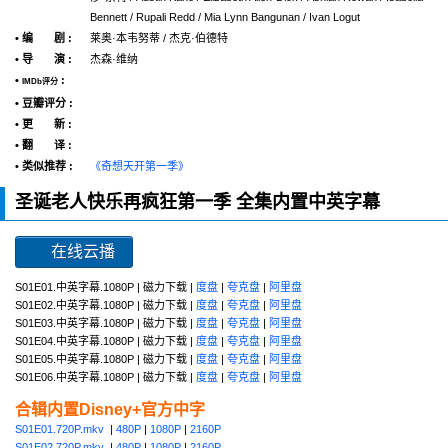
Bennett / Rupali Redd / Mia Lynn Bangunan / Ivan Logut
• 编 剧 :
莱奥·本韦努蒂 / 杰克·伯德特
• 导 演 :
杰森·维纳
•
:
IMDb评分
• 豆瓣评分 :
• 更 新 :
• 翻 译 :
• 类似推荐 :
《奇想天开第一季》
圣诞老人快乐再疯狂第一季 全集内置中英字幕
在线云播
S01E01.中英字幕.1080P | 磁力下载 |
度盘
|
夸克盘
|
阿里盘
S01E02.中英字幕.1080P | 磁力下载 |
度盘
|
夸克盘
|
阿里盘
S01E03.中英字幕.1080P | 磁力下载 |
度盘
|
夸克盘
|
阿里盘
S01E04.中英字幕.1080P | 磁力下载 |
度盘
|
夸克盘
|
阿里盘
S01E05.中英字幕.1080P | 磁力下载 |
度盘
|
夸克盘
|
阿里盘
S01E06.中英字幕.1080P | 磁力下载 |
度盘
|
夸克盘
|
阿里盘
合辑内置Disney+官方中字
S01E01.720P.mkv
|
480P
|
1080P
|
2160P
S01E02.720P.mkv
|
480P
|
1080P
|
2160P