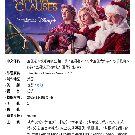
• 中文译名 :
圣诞老人快乐再疯狂 第一季 / 圣诞老人 / 今个圣诞大件事：欢乐接班人
(港) / 圣诞快乐又疯狂：退休计划(台)
• 外语原名 :
The Santa Clauses Season 1 /
• 制作地区 :
美国
• 类 别 :
喜剧 /
奇幻
• 语 言 :
英语
• 首映时间 :
2022-11-16(美国)
• 季 数 :
1
• 集 数 :
• 单集片长 :
45min
• 主 演 :
蒂姆·艾伦 / 伊丽莎白·米切尔 / 卡尔·潘 / 马蒂尔达·劳勒 / 德文·布莱
特 / 劳拉·圣吉亚科莫 / 大卫·克朗姆霍茨 / 佩顿·曼宁 / 蒂根·约翰逊 / 萨
沙·奈特 / Austin Kane / Elizabeth Allen-Dick / Ashlan Rowan / Isabella