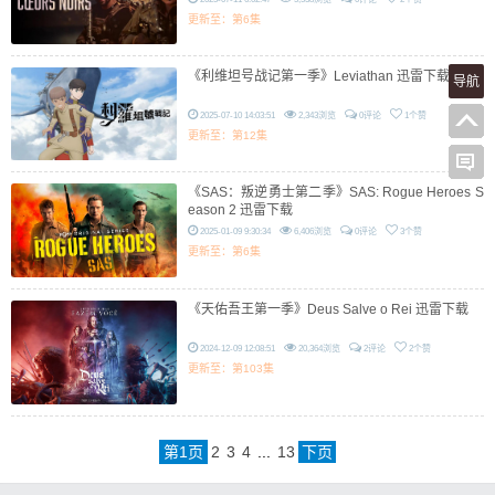
更新至：第6集
《利维坦号战记第一季》Leviathan 迅雷下载
导航
2025-07-10 14:03:51
2,343浏览
0评论
1个赞
更新至：第12集
《SAS：叛逆勇士第二季》SAS: Rogue Heroes S
eason 2 迅雷下载
2025-01-09 9:30:34
6,406浏览
0评论
3个赞
更新至：第6集
《天佑吾王第一季》Deus Salve o Rei 迅雷下载
2024-12-09 12:08:51
20,364浏览
2评论
2个赞
更新至：第103集
第
1
页
2
3
4
...
13
下页