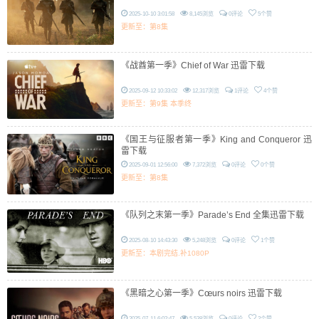
2025-10-10 3:01:58
8,145浏览
0评论
5个赞
更新至：第8集
《战酋第一季》Chief of War 迅雷下载
2025-09-12 10:33:02
12,317浏览
1评论
4个赞
更新至：第9集 本季终
《国王与征服者第一季》King and Conqueror 迅
雷下载
2025-09-01 12:56:00
7,372浏览
0评论
0个赞
更新至：第8集
《队列之末第一季》Parade’s End 全集迅雷下载
2025-08-10 14:43:30
5,248浏览
0评论
1个赞
更新至：本剧完结.补1080P
《黑暗之心第一季》Cœurs noirs 迅雷下载
2025-07-11 6:02:47
5,538浏览
0评论
2个赞