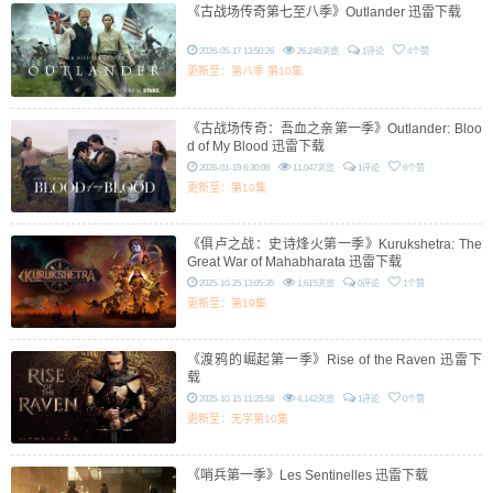
《古战场传奇第七至八季》Outlander 迅雷下载
2026-05-17 13:50:26
26,246浏览
1评论
4个赞
更新至：第八季 第10集
《古战场传奇：吾血之亲第一季》Outlander: Bloo
d of My Blood 迅雷下载
2026-01-19 6:30:06
11,047浏览
1评论
6个赞
更新至：第10集
《俱卢之战：史诗烽火第一季》Kurukshetra: The
Great War of Mahabharata 迅雷下载
2025-10-25 13:05:35
1,615浏览
0评论
1个赞
更新至：第19集
《渡鸦的崛起第一季》Rise of the Raven 迅雷下
载
2025-10-15 11:25:58
4,142浏览
1评论
0个赞
更新至：无字第10集
《哨兵第一季》Les Sentinelles 迅雷下载