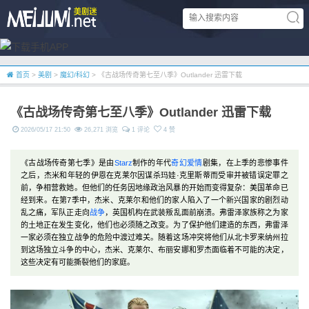
首页
>
美剧
>
魔幻/科幻
> 《古战场传奇第七至八季》Outlander 迅雷下载
《古战场传奇第七至八季》Outlander 迅雷下载
2026/05/17 21:50
26,271 浏览
1 评论
4 赞
《古战场传奇第七季》是由
Starz
制作的年代
奇幻
爱情
剧集，在上季的悲惨事件
之后，杰米和年轻的伊恩在克莱尔因谋杀玛娃·克里斯蒂而受审并被错误定罪之
前，争相营救她。但他们的任务因地缘政治风暴的开始而变得复杂：美国革命已
经到来。在第7季中，杰米、克莱尔和他们的家人陷入了一个新兴国家的剧烈动
乱之痛，军队正走向
战争
，英国机构在武装叛乱面前崩溃。弗雷泽家族称之为家
的土地正在发生变化，他们也必须随之改变。为了保护他们建造的东西，弗雷泽
一家必须在独立战争的危险中渡过难关。随着这场冲突将他们从北卡罗来纳州拉
到这场独立斗争的中心，杰米、克莱尔、布丽安娜和罗杰面临着不可能的决定，
这些决定有可能撕裂他们的家庭。