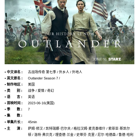
• 中文译名 :
古战场传奇 第七季 / 外乡人 / 外地人
• 英文原名 :
Outlander Season 7 /
• 制作地区 :
美国
• 类 别 :
战争 / 爱情 / 奇幻
• 语 言 :
英语
• 首映时间 :
2023-06-16(美国)
• 季 数 :
7
• 集 数 :
• 单集片长 :
45min
• 主 演 :
萨姆·修汉 / 凯特瑞娜·巴尔夫 / 格拉汉姆·麦克泰维什 / 索菲亚·斯凯尔
顿 / 洛特·弗贝克 / 理查德·兰金 / 史蒂芬·克里 / 尼尔·哈德森 / 鲁德·哈利