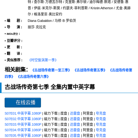
特 / 查尔斯·万德瓦尔特 / 克里斯·弗尔顿 / 迪尔梅德·默塔 / 安德鲁·惠
普 / 伊兹·米克尔-斯莫 / 约瑟夫·菲利普斯 / Kristin Atherton / 尤金·奥赫
尔 / 格洛里亚·奥比安约
• 编 剧 :
Diana Gabaldon / 马修·B·罗伯茨
• 导 演 :
丽莎·克拉克
•
:
IMDb评分
• 豆瓣评分 :
• 更 新 :
• 翻 译 :
• 类似推荐 :
《时空旋涡第一季》
相关剧集：
《古战场传奇第一至三季》
《古战场传奇第五季》
《古战场传奇第
四季》
《古战场传奇第六季》
古战场传奇第七季 全集内置中英字幕
在线云播
S07E01.中英字幕.1080P
| 磁力下载 | 度盘 |
迅雷盘
| 阿里盘 |
夸克盘
S07E02.中英字幕.1080P
| 磁力下载 | 度盘 |
迅雷盘
| 阿里盘 |
夸克盘
S07E03.中英字幕.1080P
| 磁力下载 | 度盘 |
迅雷盘
| 阿里盘 |
夸克盘
S07E04.中英字幕.1080P
| 磁力下载 | 度盘 |
迅雷盘
| 阿里盘 |
夸克盘
S07E05.中英字幕.1080P
| 磁力下载 | 度盘 |
迅雷盘
| 阿里盘 |
夸克盘