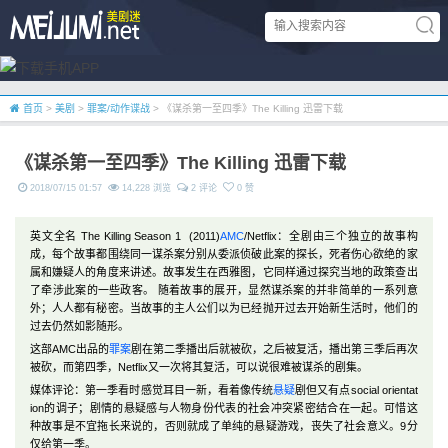
首页
>
美剧
>
罪案/动作谍战
> 《谋杀第一至四季》The Killing 迅雷下载
《谋杀第一至四季》The Killing 迅雷下载
2018/07/15 01:57
14,228 浏览
2 评论
0 赞
英文全名 The Killing Season 1 (2011)
AMC
/Netflix：全剧由三个独立的故事构
成，每个故事都围绕同一谋杀案分别从委派侦破此案的探长，死者伤心欲绝的家
属和嫌疑人的角度来讲述。故事发生在西雅图，它同样通过探究当地的政策查出
了牵涉此案的一些政客。 随着故事的展开，显然谋杀案的并非简单的一系列意
外；人人都有秘密。当故事的主人公们以为已经抛开过去开始新生活时，他们的
过去仍然如影随形。
这部AMC出品的
罪案
剧在第二季播出后就被砍，之后被复活，播出第三季后再次
被砍，而第四季，Netflix又一次将其复活，可以说很难被谋杀的剧集。
媒体评论：第一季看时感觉耳目一新，看着像传统
悬疑
剧但又有点social orientat
ion的调子；剧情的悬疑感与人物身份代表的社会冲突紧密结合在一起。可惜这
种故事是不宜拖长来说的，否则就成了单纯的悬疑游戏，丧失了社会意义。9分
仅给第一季。