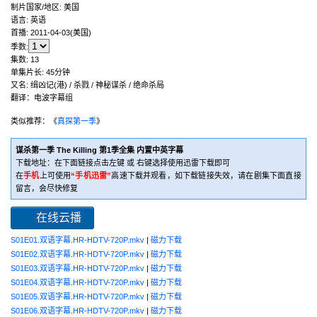
制片国家/地区:
美国
语言:
英语
首播:
2011-04-03(美国)
季数:
集数:
13
单集片长:
45分钟
又名:
缉凶记(港) / 杀戮 / 神秘谋杀 / 绝命杀局
翻译：电波字幕组
类似推荐：《
真探第一季
》
谋杀第一季 The Killing 第1季全集 内置中英字幕
下载地址：在下面链接点击左键 或 右键选择使用迅雷下载即可
在
手机
上可使用
“手机迅雷”
高速下载并观看，如下载链接失效，请在剧集下面直接
留言，会尽快修复
在线云播
S01E01.双语字幕.HR-HDTV-720P.mkv
|
磁力下载
S01E02.双语字幕.HR-HDTV-720P.mkv
|
磁力下载
S01E03.双语字幕.HR-HDTV-720P.mkv
|
磁力下载
S01E04.双语字幕.HR-HDTV-720P.mkv
|
磁力下载
S01E05.双语字幕.HR-HDTV-720P.mkv
|
磁力下载
S01E06.双语字幕.HR-HDTV-720P.mkv
|
磁力下载