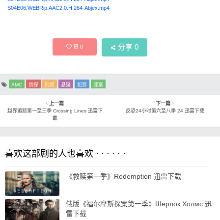
S04E06.WEBRip.AAC2.0.H.264-Abjex.mp4
分享
0
赞
0
AMC
侦探
刑侦
悬疑
犯罪
罪案
上一篇
下一篇
越界追踪第一至三季 Crossing Lines 迅雷下
反恐24小时第六至八季 24 迅雷下载
载
喜欢这部剧的人也喜欢 · · · · · ·
《救赎第一季》Redemption 迅雷下载
俄版《福尔摩斯探案第一季》Шерлок Холмс 迅
雷下载