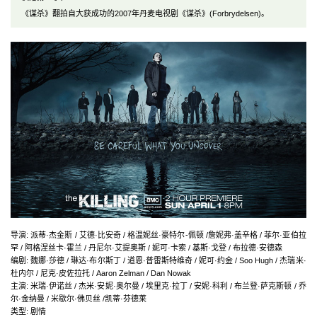
《谋杀》翻拍自大获成功的2007年丹麦电视剧《谋杀》(Forbrydelsen)。
导演
:
派蒂·杰金斯 / 艾德·比安奇 / 格温妮丝·豪特尔-佩顿 /詹妮弗·盖辛格 / 菲尔·亚伯拉
罕 / 阿格涅丝卡·霍兰 / 丹尼尔·艾提奥斯 / 妮可·卡索 / 基斯·戈登 / 布拉德·安德森
编剧
:
魏娜·莎德 / 琳达·布尔斯丁 / 道恩·普雷斯特维奇 / 妮可·约金 / Soo Hugh / 杰瑞米·
杜内尔 / 尼克·皮佐拉托 / Aaron Zelman / Dan Nowak
主演
:
米瑞·伊诺丝 / 杰米·安妮·奥尔曼 / 埃里克·拉丁 / 安妮·科利 / 布兰登·萨克斯顿 / 乔
尔·金纳曼 / 米歇尔·佛贝丝 /凯蒂·芬德莱
类型:
剧情