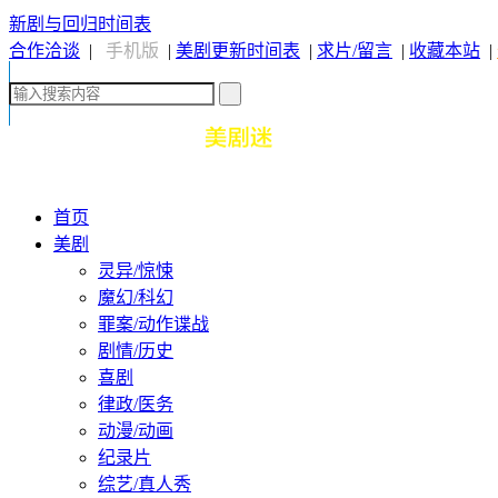
新剧与回归时间表
合作洽谈
|
手机版
|
美剧更新时间表
|
求片/留言
|
收藏本站
|
首页
美剧
灵异/惊悚
魔幻/科幻
罪案/动作谍战
剧情/历史
喜剧
律政/医务
动漫/动画
纪录片
综艺/真人秀