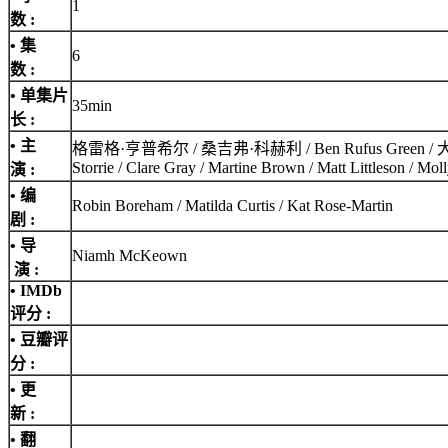
1
数 :
• 集
6
数 :
• 单集片
35min
长 :
• 主
格雷格·亨普希尔 / 桑吉弗·科赫利 / Ben Rufus Green / 大卫·卡莱尔 /
Storrie / Clare Gray / Martine Brown / Matt Littleson / 
演 :
• 编
Robin Boreham / Matilda Curtis / Kat Rose-Martin
剧 :
• 导
Niamh McKeown
演 :
•
IMDb
评分
:
• 豆瓣评
分 :
• 更
新 :
• 翻