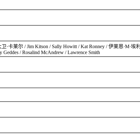
 Jim Kitson / Sally Howitt / Kat Ronney / 伊莱恩·M·埃利斯 / Da
Molly Geddes / Rosalind McAndrew / Lawrence Smith