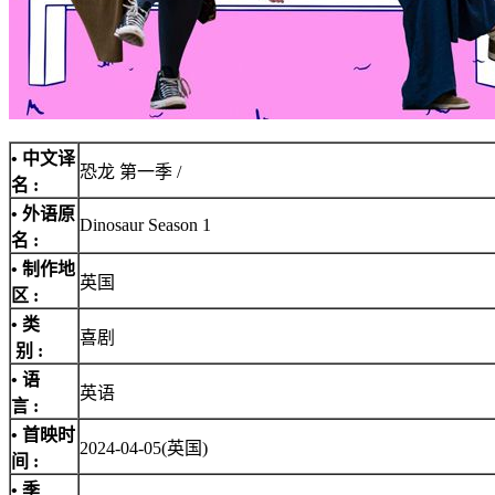
• 中文译
恐龙 第一季 /
名 :
• 外语原
Dinosaur Season 1
名 :
• 制作地
英国
区 :
• 类
喜剧
别 :
• 语
英语
言 :
• 首映时
2024-04-05(英国)
间 :
• 季