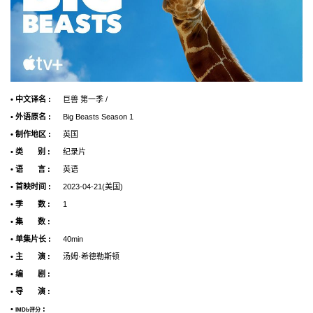
• 中文译名 :
巨兽 第一季 /
• 外语原名 :
Big Beasts Season 1
• 制作地区 :
英国
• 类 别 :
纪录片
• 语 言 :
英语
• 首映时间 :
2023-04-21(美国)
• 季 数 :
1
• 集 数 :
• 单集片长 :
40min
• 主 演 :
汤姆·希德勒斯顿
• 编 剧 :
• 导 演 :
•
:
IMDb评分