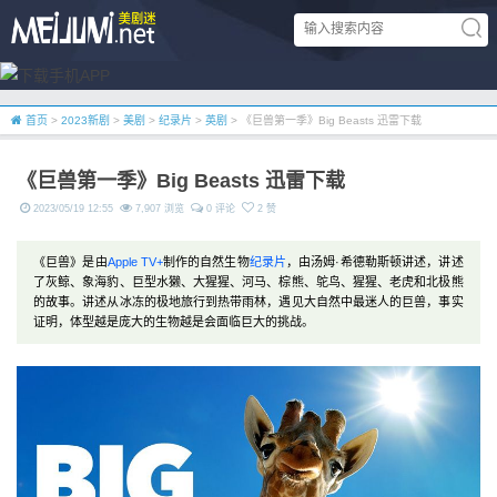
首页
>
2023新剧
>
美剧
>
纪录片
>
英剧
> 《巨兽第一季》Big Beasts 迅雷下载
《巨兽第一季》Big Beasts 迅雷下载
2023/05/19 12:55
7,907 浏览
0 评论
2 赞
《巨兽》是由
Apple TV+
制作的自然生物
纪录片
，由汤姆·希德勒斯顿讲述，讲述
了灰鲸、象海豹、巨型水獭、大猩猩、河马、棕熊、鸵鸟、猩猩、老虎和北极熊
的故事。讲述从冰冻的极地旅行到热带雨林，遇见大自然中最迷人的巨兽，事实
证明，体型越是庞大的生物越是会面临巨大的挑战。