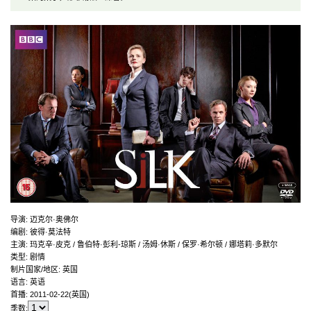
导演
:
迈克尔·奥佛尔
编剧
:
彼得·莫法特
主演
:
玛克辛·皮克 / 鲁伯特·彭利-琼斯 / 汤姆·休斯 / 保罗·希尔顿 / 娜塔莉·多默尔
类型:
剧情
制片国家/地区:
英国
语言:
英语
首播:
2011-02-22(英国)
季数: