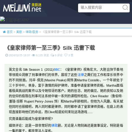
首页
>
美剧
>
律政/医务
> 《皇家律师第一至三季》Silk 迅雷下载
《皇家律师第一至三季》Silk 迅雷下载
2024/02/25 18:07
9,135 浏览
0 评论
3 赞
英文全名 Silk Season 1 (2011)
BBC
：《皇家律师》视角宏大、大胆且快节奏地
带领观众洞察了刑事律师们的世界，展现了这些
法律
之鹰们在工作和享乐世界中
的不同侧面。玛辛·佩克(Maxine Peake)将饰演Martha Costello，一个年龄处于
三十岁中叶，单身，富于激情的辩护律师，准备申请皇家律师资格。Martha面临
着极具挑战的案件以及令她惊讶的客户。她的信念、她的偏见、她的良知以及她
的信仰的极限在刑事司法系统中被一系列的课程所检验。Clive Reader（鲁伯特·
潘瑞-琼斯 Rupert Penry-Jones 饰）和Martha年龄相同。但他为人风趣，有天赋
但同时也很精明。两人同时都是律师，同时都申请了皇家律师资格，在庭上的表
现直接影响他们的命运，而Clive知道如何来玩这场游戏......
究竟谁最后能成为皇家律师呢?
媒体评论：这是一部非常好的
律政
剧，无论是人物刻画还是故事设定，特别是每
一集的案子，都非常法人深省。