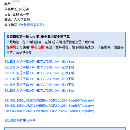
集数:
6
单集片长:
60分钟
又名:
丝袍 第一季
翻译：人人字幕组
类似推荐
《金装律师第五季》
皇家律师第一季 Silk 第1季全集内置中英字幕
下载地址：在下面链接点击左键 或 右键选择使用迅雷下载即可
在
手机
上可使用
“手机迅雷”
高速下载并观看，如下载链接失效，请在剧集下面直接
留言，会尽快修复
S01E01.双语字幕.HR-HDTV.720P.mkv
|
磁力下载
S01E02.双语字幕.HR-HDTV.720P.mkv
|
磁力下载
S01E03.双语字幕.HR-HDTV.720P.mkv
|
磁力下载
S01E04.双语字幕.HR-HDTV.720P.mkv
|
磁力下载
S01E05.双语字幕.HR-HDTV.720P.mkv
|
磁力下载
S01E06.双语字幕.HR-HDTV.720P.mkv
|
磁力下载
Silk.S01.1080p.AMZN.WEBRip.DDP2.0.x264-SymBiOTes[rartv]
Silk.S02.1080p.AMZN.WEBRip.DDP2.0.x264-SymBiOTes[rartv]
Silk.S03.1080p.AMZN.WEBRip.DDP2.0.x264-SymBiOTes[rartv]
S01-S03外挂中英字幕