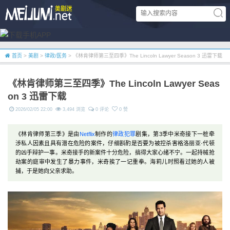
首页
>
美剧
>
律政/医务
> 《林肯律师第三至四季》The Lincoln Lawyer Season 3 迅雷下载
《林肯律师第三至四季》The Lincoln Lawyer Seas
on 3 迅雷下载
2026/02/05 22:00
3,494 浏览
0 评论
0 赞
《林肯律师第三季》是由
Netflix
制作的
律政
犯罪
剧集，第3季中米奇接下一桩牵
涉私人因素且具有潜在危险的案件，仔细斟酌是否要为被控杀害格洛丽亚·代顿
的凶手辩护一事。米奇接手的新案件十分危险，搞得大家心绪不宁。一起持械抢
劫案的庭审中发生了暴力事件，米奇挨了一记重拳。海莉儿时照看过她的人被
捕，于是她向父亲求助。