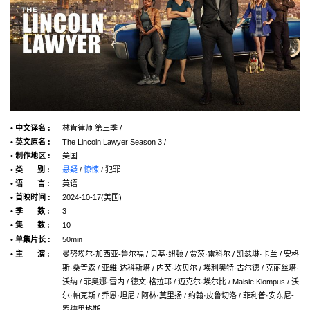
• 中文译名 :
林肯律师 第三季 /
• 英文原名 :
The Lincoln Lawyer Season 3 /
• 制作地区 :
美国
• 类 别 :
悬疑
/
惊悚
/ 犯罪
• 语 言 :
英语
• 首映时间 :
2024-10-17(美国)
• 季 数 :
3
• 集 数 :
10
• 单集片长 :
50min
• 主 演 :
曼努埃尔·加西亚-鲁尔福 / 贝基·纽顿 / 贾茨·雷科尔 / 凯瑟琳·卡兰 / 安格
斯·桑普森 / 亚雅·达科斯塔 / 内芙·坎贝尔 / 埃利奥特·古尔德 / 克丽丝塔·
沃纳 / 菲奥娜·雷内 / 德文·格拉耶 / 迈克尔·埃尔比 / Maisie Klompus / 沃
尔·帕克斯 / 乔恩·坦尼 / 阿林·莫里扬 / 约翰·皮鲁切洛 / 菲利普·安东尼-
罗德里格斯