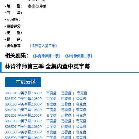
• 编 剧 :
泰德·汉弗莱
• 导 演 :
•
:
IMDb评分
• 豆瓣评分 :
• 更 新 :
• 翻 译 :
• 类似推荐 :
《律界巨人第三季》
相关剧集：
《林肯律师第一季》
《林肯律师第二季》
林肯律师第三季 全集内置中英字幕
在线云播
S03E01.中英字幕.1080P
|
百度盘
|
迅雷盘
|
夸克盘
S03E02.中英字幕.1080P
|
百度盘
|
迅雷盘
|
夸克盘
S03E03.中英字幕.1080P
|
百度盘
|
迅雷盘
|
夸克盘
S03E04.中英字幕.1080P
|
百度盘
|
迅雷盘
|
夸克盘
S03E05.中英字幕.1080P
|
百度盘
|
迅雷盘
|
夸克盘
S03E06.中英字幕.1080P
|
百度盘
|
迅雷盘
|
夸克盘
S03E07.中英字幕.1080P
|
百度盘
|
迅雷盘
|
夸克盘
S03E08.中英字幕.1080P
|
百度盘
|
迅雷盘
|
夸克盘
S03E09.中英字幕.1080P
|
百度盘
|
迅雷盘
|
夸克盘