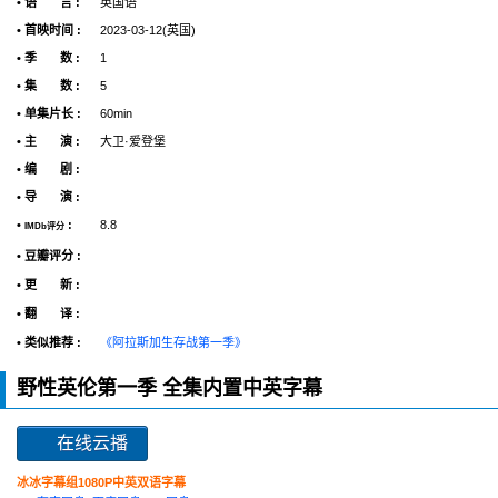
• 语 言 :
英国语
• 首映时间 :
2023-03-12(英国)
• 季 数 :
1
• 集 数 :
5
• 单集片长 :
60min
• 主 演 :
大卫·爱登堡
• 编 剧 :
• 导 演 :
•
:
8.8
IMDb评分
• 豆瓣评分 :
• 更 新 :
• 翻 译 :
• 类似推荐 :
《阿拉斯加生存战第一季》
野性英伦第一季 全集内置中英字幕
在线云播
冰冰字幕组1080P中英双语字幕