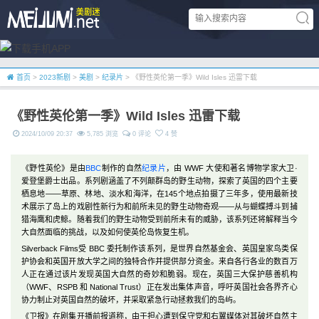
首页
>
2023新剧
>
美剧
>
纪录片
> 《野性英伦第一季》Wild Isles 迅雷下载
《野性英伦第一季》Wild Isles 迅雷下载
2024/10/09 20:37
5,785 浏览
0 评论
4 赞
《野性英伦》是由
BBC
制作的自然
纪录片
，由 WWF 大使和著名博物学家大卫·
爱登堡爵士出品。系列剧涵盖了不列颠群岛的野生动物，探索了英国的四个主要
栖息地——草原、林地、淡水和海洋，在145个地点拍摄了三年多，使用最新技
术展示了岛上的戏剧性新行为和前所未见的野生动物奇观——从与蝴蝶搏斗到捕
猎海鹰和虎鲸。随着我们的野生动物受到前所未有的威胁，该系列还将解释当今
大自然面临的挑战，以及如何使英伦岛恢复生机。
Silverback Films受 BBC 委托制作该系列，是世界自然基金会、英国皇家鸟类保
护协会和英国开放大学之间的独特合作并提供部分资金。来自各行各业的数百万
人正在通过该片发现英国大自然的奇妙和脆弱。现在，英国三大保护慈善机构
（WWF、RSPB 和 National Trust）正在发出集体声音，呼吁英国社会各界齐心
协力制止对英国自然的破坏，并采取紧急行动拯救我们的岛屿。
《卫报》在剧集开播前报道称，由于担心遭到保守党和右翼媒体对其破坏自然主