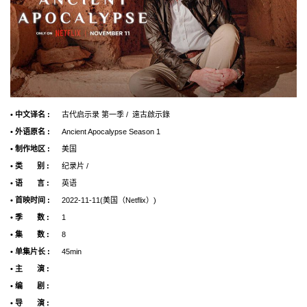
• 中文译名 :
古代启示录 第一季 / 遠古啟示錄
• 外语原名 :
Ancient Apocalypse Season 1
• 制作地区 :
美国
• 类 别 :
纪录片 /
• 语 言 :
英语
• 首映时间 :
2022-11-11(美国（Netflix）)
• 季 数 :
1
• 集 数 :
8
• 单集片长 :
45min
• 主 演 :
• 编 剧 :
• 导 演 :