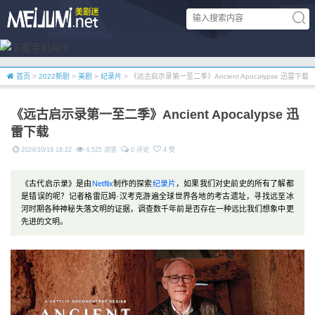
首页
>
2022新剧
>
美剧
>
纪录片
> 《远古启示录第一至二季》Ancient Apocalypse 迅雷下载
《远古启示录第一至二季》Ancient Apocalypse 迅
雷下载
2024/10/19 18:22
4,525 浏览
0 评论
4 赞
《古代启示录》是由
Netflix
制作的探索
纪录片
，如果我们对史前史的所有了解都
是错误的呢？记者格雷厄姆·汉考克游遍全球世界各地的考古遗址，寻找远至冰
河时期各种神秘失落文明的证据，调查数千年前是否存在一种远比我们想象中更
先进的文明。