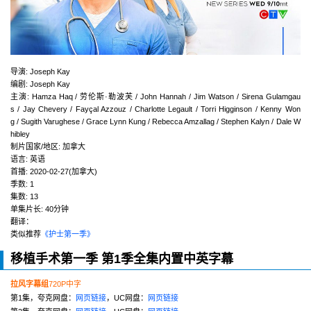
导演
:
Joseph Kay
编剧
:
Joseph Kay
主演
:
Hamza Haq / 劳伦斯·勒波芙 / John Hannah / Jim Watson / Sirena Gulamgau
s / Jay Chevery / Fayçal Azzouz / Charlotte Legault / Torri Higginson / Kenny Won
g / Sugith Varughese / Grace Lynn Kung / Rebecca Amzallag / Stephen Kalyn / Dale W
hibley
制片国家/地区:
加拿大
语言:
英语
首播:
2020-02-27(加拿大)
季数:
1
集数:
13
单集片长:
40分钟
翻译：
类似推荐
《护士第一季》
移植手术第一季 第1季全集内置中英字幕
拉风字幕组
720P中字
第1集，夸克网盘：
网页链接
，UC网盘：
网页链接