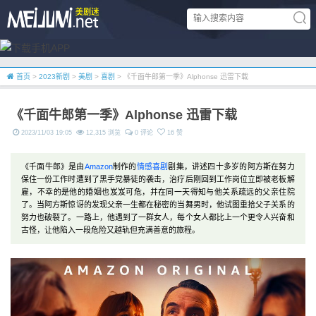
首页
>
2023新剧
>
美剧
>
喜剧
> 《千面牛郎第一季》Alphonse 迅雷下载
《千面牛郎第一季》Alphonse 迅雷下载
2023/11/03 19:05
12,315 浏览
0 评论
16 赞
《千面牛郎》是由
Amazon
制作的
情感
喜剧
剧集，讲述四十多岁的阿方斯在努力
保住一份工作时遭到了黑手党暴徒的袭击，治疗后刚回到工作岗位立即被老板解
雇，不幸的是他的婚姻也岌岌可危，并在同一天得知与他关系疏远的父亲住院
了。当阿方斯惊讶的发现父亲一生都在秘密的当舞男时，他试图重拾父子关系的
努力也破裂了。一路上，他遇到了一群女人，每个女人都比上一个更令人兴奋和
古怪，让他陷入一段危险又越轨但充满善意的旅程。