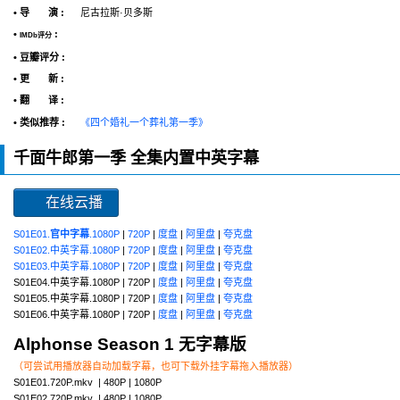
• 导 演 :
尼古拉斯·贝多斯
•
:
IMDb评分
• 豆瓣评分 :
• 更 新 :
• 翻 译 :
• 类似推荐 :
《四个婚礼一个葬礼第一季》
千面牛郎第一季 全集内置中英字幕
在线云播
S01E01.
官中字幕
.1080P
|
720P
|
度盘
|
阿里盘
|
夸克盘
S01E02.中英字幕.1080P
|
720P
|
度盘
|
阿里盘
|
夸克盘
S01E03.中英字幕.1080P
|
720P
|
度盘
|
阿里盘
|
夸克盘
S01E04.中英字幕.1080P | 720P |
度盘
|
阿里盘
|
夸克盘
S01E05.中英字幕.1080P | 720P |
度盘
|
阿里盘
|
夸克盘
S01E06.中英字幕.1080P | 720P |
度盘
|
阿里盘
|
夸克盘
Alphonse Season 1 无字幕版
（可尝试用播放器自动加载字幕，也可下载外挂字幕拖入播放器）
S01E01.720P.mkv | 480P | 1080P
S01E02.720P.mkv | 480P | 1080P