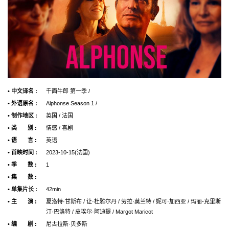
• 中文译名 :
千面牛郎 第一季 /
• 外语原名 :
Alphonse Season 1 /
• 制作地区 :
英国 / 法国
• 类 别 :
情感 / 喜剧
• 语 言 :
英语
• 首映时间 :
2023-10-15(法国)
• 季 数 :
1
• 集 数 :
• 单集片长 :
42min
• 主 演 :
夏洛特·甘斯布 / 让·杜雅尔丹 / 劳拉·莫兰特 / 妮可·加西亚 / 玛丽-克里斯
汀·巴洛特 / 皮埃尔·阿迪提 / Margot Maricot
• 编 剧 :
尼古拉斯·贝多斯