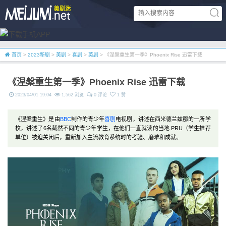
首页
>
2023新剧
>
美剧
>
喜剧
>
英剧
> 《涅槃重生第一季》Phoenix Rise 迅雷下载
《涅槃重生第一季》Phoenix Rise 迅雷下载
2023/04/01 19:04
1,562 浏览
0 评论
1 赞
《涅槃重生》是由
BBC
制作的青少年
喜剧
电视剧，讲述在西米德兰兹郡的一所学
校，讲述了6名截然不同的青少年学生，在他们一直就读的当地 PRU（学生​​推荐
单位）被迫关闭后，重新加入主流教育系统时的考验、磨难和成就。