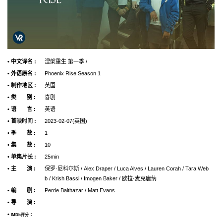
• 中文译名 :
涅槃重生 第一季 /
• 外语原名 :
Phoenix Rise Season 1
• 制作地区 :
英国
• 类 别 :
喜剧
• 语 言 :
英语
• 首映时间 :
2023-02-07(英国)
• 季 数 :
1
• 集 数 :
10
• 单集片长 :
25min
• 主 演 :
保罗·尼科尔斯 / Alex Draper / Luca Alves / Lauren Corah / Tara Web
b / Krish Bassi / Imogen Baker / 欧拉·麦克唐纳
• 编 剧 :
Perrie Balthazar / Matt Evans
• 导 演 :
•
:
IMDb评分