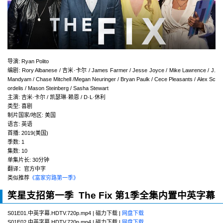
导演
:
Ryan Polito
编剧
:
Rory Albanese / 吉米·卡尔 / James Farmer / Jesse Joyce / Mike Lawrence / J.
Mandyam / Chase Mitchell /Megan Neuringer / Bryan Paulk / Cece Pleasants / Alex Sc
ordelis / Mason Steinberg / Sasha Stewart
主演
:
吉米·卡尔 / 凯瑟琳·赖恩 / D·L·休利
类型:
喜剧
制片国家/地区:
美国
语言:
英语
首播:
2019(美国)
季数:
1
集数:
10
单集片长:
30分钟
翻译：官方中字
类似推荐
《富家穷路第一季》
笑星支招第一季 The Fix 第1季全集内置中英字幕
S01E01.中英字幕.HDTV.720p.mp4 | 磁力下载 |
网盘下载
S01E02.中英字幕.HDTV.720p.mp4 | 磁力下载 |
网盘下载