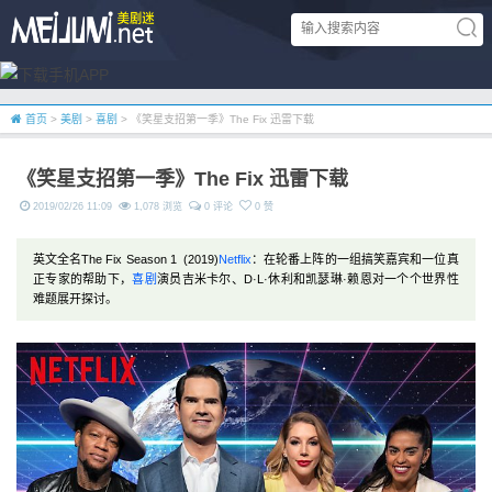
首页
>
美剧
>
喜剧
> 《笑星支招第一季》The Fix 迅雷下载
《笑星支招第一季》The Fix 迅雷下载
2019/02/26 11:09
1,078 浏览
0 评论
0 赞
英文全名The Fix Season 1 (2019)
Netflix
：在轮番上阵的一组搞笑嘉宾和一位真
正专家的帮助下，
喜剧
演员吉米卡尔、D·L·休利和凯瑟琳·赖恩对一个个世界性
难题展开探讨。