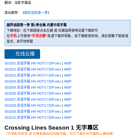
翻译：深影字幕组
类似推荐：《
疑犯追踪第一季
》
越界追踪第一季 第1季全集 内置中英字幕
下载地址：在下面链接点击左键 或 右键选择使用迅雷下载即可
在
手机
上可使用
“手机迅雷”
高速下载并观看，如下载链接失效，请在剧集下面直接
留言，会尽快修复
在线云播
S01E01.双语字幕.HR-HDTV.720P.mkv
|
480P
S01E02.双语字幕.HR-HDTV.720P.mkv
|
480P
S01E03.双语字幕.HR-HDTV.720P.mkv
|
480P
S01E04.双语字幕.HR-HDTV.720P.mkv
|
480P
S01E05.双语字幕.HR-HDTV.720P.mkv
|
480P
S01E06.双语字幕.HR-HDTV.720P.mkv
|
480P
S01E07.双语字幕.HR-HDTV.720P.mkv
|
480P
S01E08.双语字幕.HR-HDTV.720P.mkv
|
480P
S01E09.双语字幕.HR-HDTV.720P.mkv
|
480P
S01E10.双语字幕.HR-HDTV.720P.mkv
|
480P
Crossing Lines
Season 1 无字幕区
（可用射手影音 或 迅雷看看自动加载字幕，也可下载外挂字幕拖入播放器）