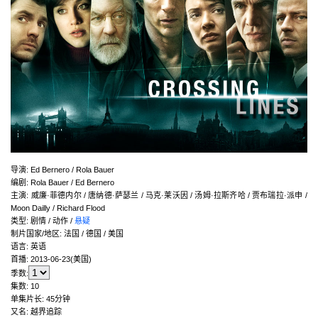
导演
:
Ed Bernero / Rola Bauer
编剧
:
Rola Bauer / Ed Bernero
主演
:
威廉·菲德内尔 / 唐纳德·萨瑟兰 / 马克·莱沃因 / 汤姆·拉斯齐哈 / 贾布瑞拉·派申 /
Moon Dailly / Richard Flood
类型:
剧情 / 动作 /
悬疑
制片国家/地区:
法国 / 德国 / 美国
语言:
英语
首播:
2013-06-23(美国)
季数:
集数:
10
单集片长:
45分钟
又名:
越界追踪