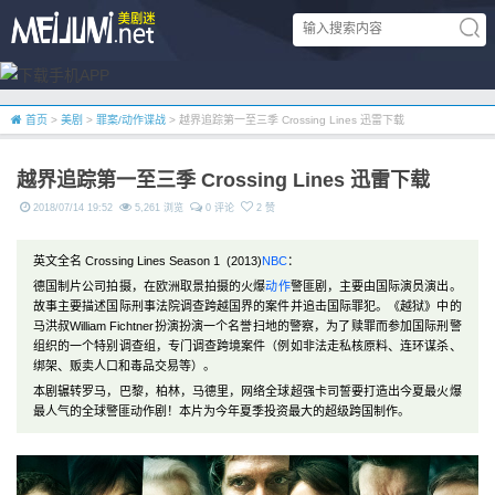
首页
>
美剧
>
罪案/动作谍战
> 越界追踪第一至三季 Crossing Lines 迅雷下载
越界追踪第一至三季 Crossing Lines 迅雷下载
2018/07/14 19:52
5,261 浏览
0 评论
2 赞
英文全名 Crossing Lines Season 1 (2013)
NBC
：
德国制片公司拍摄，在欧洲取景拍摄的火爆
动作
警匪剧，主要由国际演员演出。
故事主要描述国际刑事法院调查跨越国界的案件并追击国际罪犯。《越狱》中的
马洪叔William Fichtner扮演扮演一个名誉扫地的警察，为了赎罪而参加国际刑警
组织的一个特别调查组，专门调查跨境案件（例如非法走私核原料、连环谋杀、
绑架、贩卖人口和毒品交易等）。
本剧辗转罗马，巴黎，柏林，马德里，网络全球超强卡司誓要打造出今夏最火爆
最人气的全球警匪动作剧！本片为今年夏季投资最大的超级跨国制作。