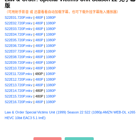
版
（可用射手影音 或 迅雷看看自动加载字幕，也可下载外挂字幕拖入播放器）
S22E01.720P.mkv
|
480P
|
1080P
S22E02.720P.mkv
|
480P
|
1080P
S22E03.720P.mkv
|
480P
|
1080P
S22E04.720P.mkv
|
480P
|
1080P
S22E05.720P.mkv
|
480P
|
1080P
S22E06.720P.mkv
|
480P
|
1080P
S22E07.720P.mkv
|
480P
|
1080P
S22E08.720P.mkv
|
480P
|
1080P
S22E09.720P.mkv
|
480P
|
1080P
S22E10.720P.mkv
|
480P
|
1080P
S22E11.720P.mkv
| 480P |
1080P
S22E12.720P.mkv
|
480P
|
1080P
S22E13.720P.mkv
|
480P
|
1080P
S22E14.720P.mkv
| 480P |
1080P
S22E15.720P.mkv
| 480P |
1080P
S22E16.720P.mkv
|
480P
|
1080P
Law & Order Special Victims Unit (1999) Season 22 S22 (1080p AMZN WEB-DL x265
HEVC 10bit EAC3 5.1 ImE)