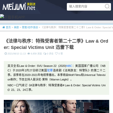
首页
>
美剧
>
罪案/动作谍战
> 《法律与秩序：特殊受害者第二十二季》Law & Order: Special Vic
《法律与秩序：特殊受害者第二十二季》Law & Ord
er: Special Victims Unit 迅雷下载
2021/06/10 11:13
9,859 浏览
0 评论
0 赞
英文全名Law & Order: SVU Season 22 (2020)
NBC
：美国国家广播公司（NB
C）于2020年2月27日续订美国
犯罪
连续剧《法网游龙：特警队》的第二十二
季。该季将在2020-2021年电视季播出。本季将由Wolf Films和Universal Televisi
on制作；节目主持人是沃伦·莱特（Warren Leight）。
NBC一口气续订《#法律与秩序：特殊受害者# Law & Order: Special Victims Uni
t》22、23、24三季。