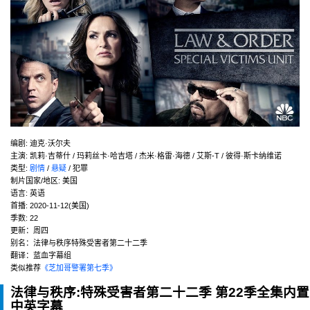
编剧
:
迪克·沃尔夫
主演
:
凯莉·吉蒂什 / 玛莉丝卡·哈吉塔 / 杰米·格雷·海德 / 艾斯-T / 彼得·斯卡纳维诺
类型:
剧情
/
悬疑
/ 犯罪
制片国家/地区:
美国
语言:
英语
首播:
2020-11-12(美国)
季数:
22
更新：周四
别名：法律与秩序特殊受害者第二十二季
翻译：蓝血字幕组
类似推荐
《芝加哥警署第七季》
法律与秩序:特殊受害者第二十二季 第22季全集内置
中英字幕