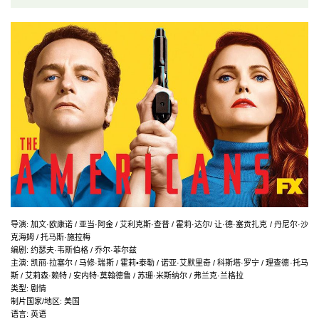
导演
:
加文·欧康诺 / 亚当·阿金 / 艾利克斯·查普 / 霍莉·达尔/ 让·德·塞贡扎克 / 丹尼尔·沙
克海姆 / 托马斯·施拉梅
编剧
:
约瑟夫·韦斯伯格 / 乔尔·菲尔兹
主演
:
凯丽·拉塞尔 / 马修·瑞斯 / 霍莉•泰勒 / 诺亚·艾默里奇 / 科斯塔·罗宁 / 理查德·托马
斯 / 艾莉森·赖特 / 安内特·莫翰德鲁 / 苏珊·米斯纳尔 / 弗兰克·兰格拉
类型:
剧情
制片国家/地区:
美国
语言:
英语