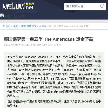
首页
>
美剧
>
罪案/动作谍战
> 美国谍梦第一至五季 The Americans 迅雷下载
美国谍梦第一至五季 The Americans 迅雷下载
2018/04/18 23:29
13,010 浏览
0 评论
2 赞
英文全名 The Americans Season 1 (2013)FX：这部背景设在80年代的剧集，在
美苏冷战期间，里根刚刚当选美国总统后不久，一对前苏联克格勃间谍奉上级指
令潜伏在美国首都华盛顿郊区伺机收集军政情报。伪装成一个美国式家庭——丈
夫Philip（马修·瑞斯 Matthew Rhys 饰），妻子Elizabeth （凯丽·拉塞尔 Keri Ru
ssell 实），与一对不知道自己身事的子女13岁的女儿Paige（霍利·泰勒 Holly Ta
ylor）和10岁的儿子Henry一起生活。FBI探员Stan（诺亚·艾默里奇 Noah Emme
rich 饰）乔装成平民搬到他们隔壁对其展开调查。而同时，他们的关系随着时间
的推进越来越亲密和真诚，但是冷战的升级和间谍组织对他们保持的关注和监视
也在考验着他们之间的情感。更关键的是Phillip越来越适应美国的生活价值观和
思维方式。
该剧是根据2010年俄罗斯间谍网曝光事件改编，主创本人曾于1990-94年担任中
情局特工。