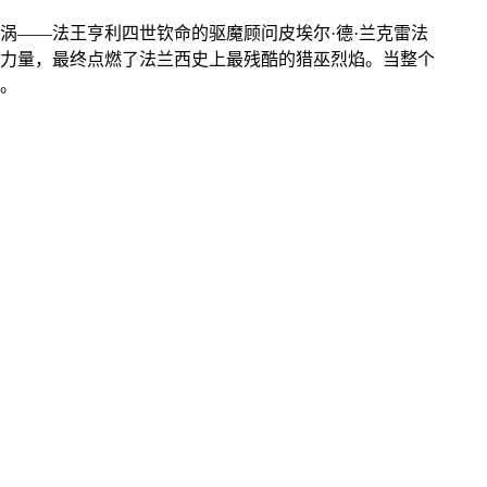
涡——法王亨利四世钦命的驱魔顾问皮埃尔·德·兰克雷法
力量，最终点燃了法兰西史上最残酷的猎巫烈焰。当整个
。