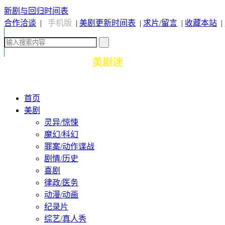
新剧与回归时间表
合作洽谈
|
手机版
|
美剧更新时间表
|
求片/留言
|
收藏本站
|
首页
美剧
灵异/惊悚
魔幻/科幻
罪案/动作谍战
剧情/历史
喜剧
律政/医务
动漫/动画
纪录片
综艺/真人秀