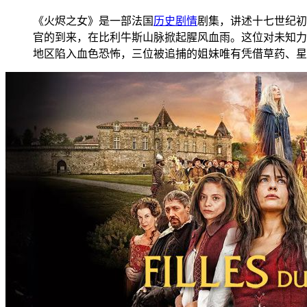
《火烬之女》是一部法国
历史
剧情
剧集，讲述十七世纪初
官的到来，在比利牛斯山脉掀起腥风血雨。这位对未知力
地区陷入血色恐怖，三位被追捕的姐妹唯有凭借草药、星