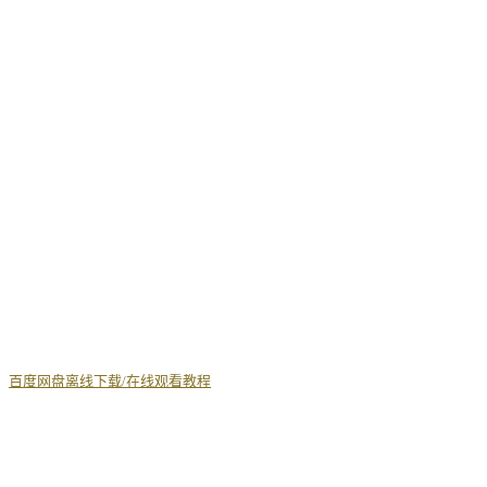
丨
百度网盘离线下载/在线观看教程