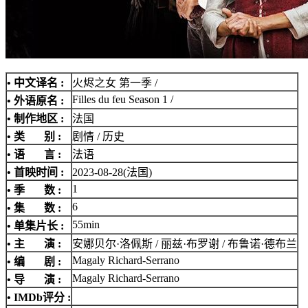
• 中文译名 :
火烬之女 第一季 /
Filles du feu Season 1 /
• 外语原名 :
• 制作地区 :
法国
• 类 别 :
剧情 / 历史
• 语 言 :
法语
• 首映时间 :
2023-08-28(法国)
1
• 季 数 :
6
• 集 数 :
55min
• 单集片长 :
• 主 演 :
安娜贝尔·洛佩斯 / 丽兹·布罗谢 / 布鲁诺·德布兰
Magaly Richard-Serrano
• 编 剧 :
Magaly Richard-Serrano
• 导 演 :
•
IMDb评分
: