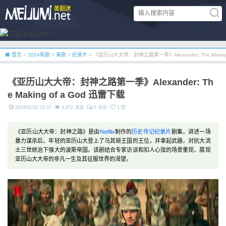
首页
>
2024新剧
>
美剧
>
纪录片
> 《亚历山大大帝：封神之路第一季》Alexander: The Making
《亚历山大大帝：封神之路第一季》Alexander: Th
e Making of a God 迅雷下载
2024/01/31 20:27
4,472 浏览
0 评论
1 赞
《亚历山大大帝：封神之路》是由
Netflix
制作的
历史
传记
纪录片
剧集，讲述一场
暴力谋杀后，年轻的亚历山大登上了马其顿王国的王位，并拿起武器，对抗大流
士三世统治下强大的波斯帝国。该剧结合专家访谈和扣人心弦的场景重现，展现
亚历山大大帝的非凡一生及其征服世界的渴望。