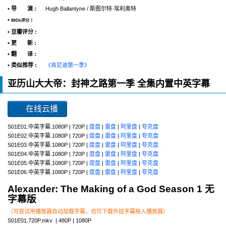
• 导 演 :
Hugh Ballantyne / 斯图尔特·埃利奥特
•
:
IMDb评分
• 豆瓣评分 :
• 更 新 :
• 翻 译 :
• 类似推荐 :
《肯尼迪第一季》
亚历山大大帝：封神之路第一季 全集内置中英字幕
在线云播
S01E01.中英字幕.1080P | 720P |
度盘
|
雷盘
|
阿里盘
|
夸克盘
S01E02.中英字幕.1080P | 720P |
度盘
|
雷盘
|
阿里盘
|
夸克盘
S01E03.中英字幕.1080P | 720P |
度盘
|
雷盘
|
阿里盘
|
夸克盘
S01E04.中英字幕.1080P | 720P |
度盘
|
雷盘
|
阿里盘
|
夸克盘
S01E05.中英字幕.1080P | 720P |
度盘
|
雷盘
|
阿里盘
|
夸克盘
S01E06.中英字幕.1080P | 720P |
度盘
|
雷盘
|
阿里盘
|
夸克盘
Alexander: The Making of a God Season 1 无
字幕版
（可尝试用播放器自动加载字幕，也可下载外挂字幕拖入播放器）
S01E01.720P.mkv | 480P | 1080P