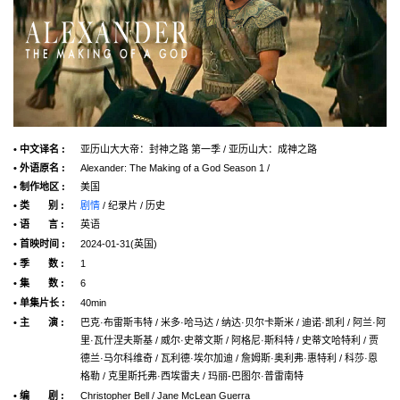
• 中文译名 :
亚历山大大帝：封神之路 第一季 / 亚历山大：成神之路
• 外语原名 :
Alexander: The Making of a God Season 1 /
• 制作地区 :
美国
• 类 别 :
剧情
/ 纪录片 / 历史
• 语 言 :
英语
• 首映时间 :
2024-01-31(英国)
• 季 数 :
1
• 集 数 :
6
• 单集片长 :
40min
• 主 演 :
巴克·布雷斯韦特 / 米多·哈马达 / 纳达·贝尔卡斯米 / 迪诺·凯利 / 阿兰·阿
里·瓦什涅夫斯基 / 威尔·史蒂文斯 / 阿格尼·斯科特 / 史蒂文哈特利 / 贾
德兰·马尔科维奇 / 瓦利德·埃尔加迪 / 詹姆斯·奥利弗·惠特利 / 科莎·恩
格勒 / 克里斯托弗·西埃雷夫 / 玛丽-巴图尔·普雷南特
• 编 剧 :
Christopher Bell / Jane McLean Guerra