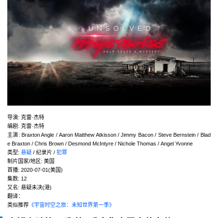
导演
:
克雷·杰特
编剧
:
克雷·杰特
主演
:
Braxton Angle / Aaron Matthew Atkisson / Jimmy Bacon / Steve Bernstein / Blad
e Braxton / Chris Brown / Desmond McIntyre / Nichole Thomas / Angel Yvonne
类型:
悬疑
/ 纪录片 /
犯罪
制片国家/地区:
美国
首播:
2020-07-01(美国)
集数:
12
又名:
悬疑未决(港)
翻译：
类似推荐
《宇宙时空之旅：未知世界第一季》