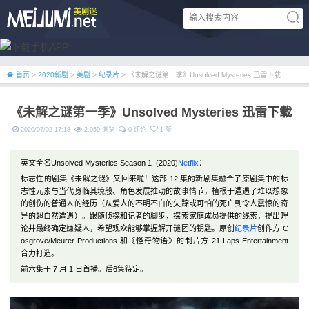
首页
>
2020新剧
>
美剧
>
纪录片
> 《未解之谜第一季》Unsolved Mysteries 迅雷下载
《未解之谜第一季》Unsolved Mysteries 迅雷下载
2020/07/02 17:18
2,959 浏览
0 评论
1 赞
英文全名Unsolved Mysteries Season 1 (2020)
Netflix
：
标志性的剧集《未解之谜》又回来啦！这部 12 集的新剧集融合了原剧集中的标
志性元素与当代身临其境般、角色发展推动的故事情节，植根于遭遇了难以想象
的创伤的普通人的经历（从爱人的不明不白的失踪或可怕的死亡到令人震惊的奇
异的超自然遭遇）。跟随侦探和记者的脚步，探索家庭成员提供的线索，提出理
论并最终确定嫌疑人，希望观众能够掌握解开谜团的钥匙。原创
纪录片
创作方 C
osgrove/Meurer Productions 和《怪奇物语》的制片方 21 Laps Entertainment
合力打造。
前六集于 7 月 1 日首播。后6集待定。