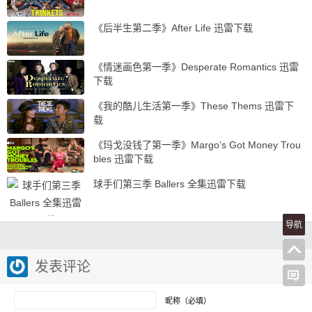
《后半生第二季》After Life 迅雷下载
《情迷画色第一季》Desperate Romantics 迅雷
下载
《我的酷儿生活第一季》These Thems 迅雷下
载
《玛戈没钱了第一季》Margo’s Got Money Trou
bles 迅雷下载
球手们第三季 Ballers 全集迅雷下载
导航
发表评论
昵称（必填）