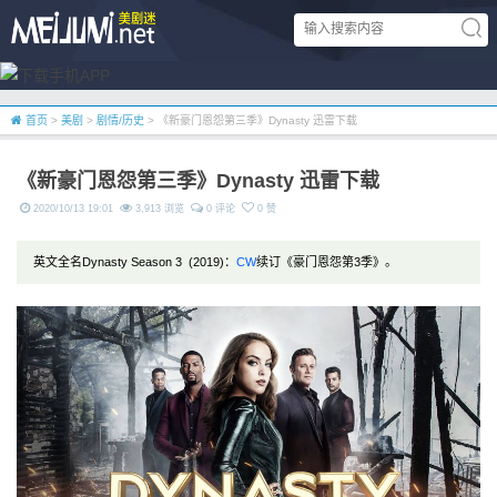
首页
>
美剧
>
剧情/历史
> 《新豪门恩怨第三季》Dynasty 迅雷下载
《新豪门恩怨第三季》Dynasty 迅雷下载
2020/10/13 19:01
3,913 浏览
0 评论
0 赞
英文全名Dynasty Season 3 (2019)：
CW
续订《豪门恩怨第3季》。