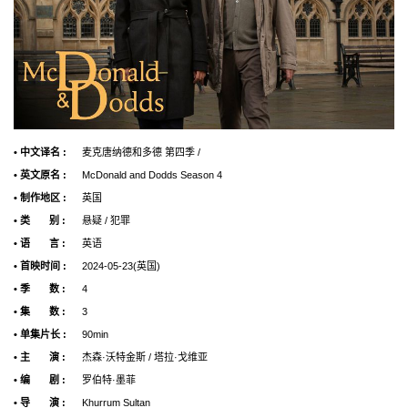
• 中文译名 :
麦克唐纳德和多德 第四季 /
• 英文原名 :
McDonald and Dodds Season 4
• 制作地区 :
英国
• 类 别 :
悬疑 / 犯罪
• 语 言 :
英语
• 首映时间 :
2024-05-23(英国)
• 季 数 :
4
• 集 数 :
3
• 单集片长 :
90min
• 主 演 :
杰森·沃特金斯 / 塔拉·戈维亚
• 编 剧 :
罗伯特·墨菲
• 导 演 :
Khurrum Sultan