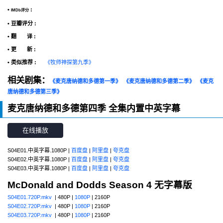
•
:
IMDb评分
• 豆瓣评分 :
• 翻 译 :
• 更 新 :
• 类似推荐 :
《牧师神探第九季》
相关剧集：
《麦克唐纳德和多德第一季》
《麦克唐纳德和多德第二季》
《麦克
唐纳德和多德第三季》
麦克唐纳德和多德第四季 全集内置中英字幕
在线播放
S04E01.中英字幕.1080P |
百度盘
|
阿里盘
|
夸克盘
S04E02.中英字幕.1080P |
百度盘
|
阿里盘
|
夸克盘
S04E03.中英字幕.1080P |
百度盘
|
阿里盘
|
夸克盘
McDonald and Dodds Season 4
无字幕版
S04E01.720P.mkv
| 480P |
1080P
| 2160P
S04E02.720P.mkv
| 480P |
1080P
| 2160P
S04E03.720P.mkv
| 480P |
1080P
| 2160P