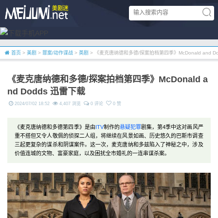
首页
>
美剧
>
罪案/动作谍战
>
英剧
> 《麦克唐纳德和多德/探案拍档第四季》McDonald and D
《麦克唐纳德和多德/探案拍档第四季》McDonald a
nd Dodds 迅雷下载
2024/07/02 18:52
4,407 浏览
0 评论
0 赞
《麦克唐纳德和多德第四季》是由
ITV
制作的
悬疑
犯罪
剧集，第4季中这对画风严
重不搭但又令人敬佩的侦探二人组，将继续在风景如画、历史悠久的巴斯市调查
三起更复杂的谋杀和阴谋案件。这一次，麦克唐纳和多兹陷入了神秘之中，涉及
价值连城的文物、富豪家庭，以及困扰全市婚礼的一连串谋杀案。