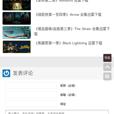
《使命第二季》Missions 迅雷下载
《绿箭侠第一至四季》Arrow 全集迅雷下载
《嗜血菌株/血族第三季》The Strain 全集迅雷下
载
《黑霹雳第一季》Black Lightning 迅雷下载
导航
发表评论
昵称（必填）
邮箱（必填）
网址