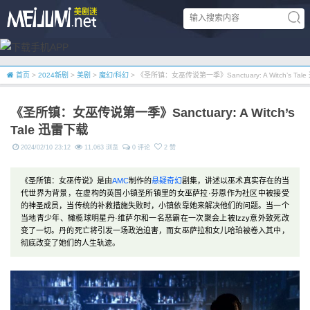
首页
>
2024新剧
>
美剧
>
魔幻/科幻
> 《圣所镇：女巫传说第一季》Sanctuary: A Witch’s Tal
《圣所镇：女巫传说第一季》Sanctuary: A Witch’s
Tale 迅雷下载
2024/02/10 23:12
11,063 浏览
0 评论
2 赞
《圣所镇：女巫传说》是由
AMC
制作的
悬疑
奇幻
剧集，讲述以巫术真实存在的当
代世界为背景，在虚构的英国小镇圣所镇里的女巫萨拉·芬恩作为社区中被接受
的神圣成员，当传统的补救措施失败时，小镇依靠她来解决他们的问题。当一个
当地青少年、橄榄球明星丹·维萨尔和一名恶霸在一次聚会上被Izzy意外致死改
变了一切。丹的死亡将引发一场政治迫害，而女巫萨拉和女儿哈珀被卷入其中，
彻底改变了她们的人生轨迹。