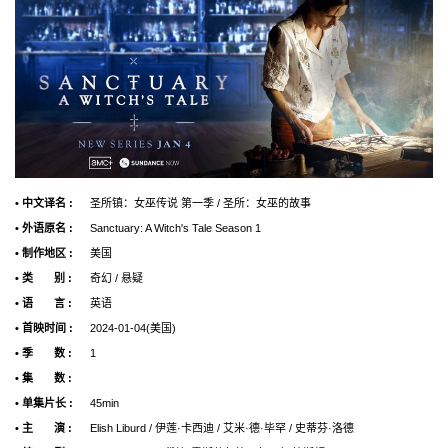
• 中文译名 :
圣所镇：女巫传说 第一季 / 圣所：女巫的故事
• 外语原名 :
Sanctuary: A Witch's Tale Season 1
• 制作地区 :
美国
• 类 别 :
奇幻 / 悬疑
• 语 言 :
英语
• 首映时间 :
2024-01-04(美国)
• 季 数 :
1
• 集 数 :
• 单集片长 :
45min
• 主 演 :
Elish Liburd / 伊莲·卡西迪 / 艾米·德·毕罕 / 史蒂芬·洛德