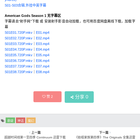
S01-S03合辑.外挂中英字幕
American Gods Season 1 无字幕区
字幕请去“射手网”下载 或 安装射手影音自动加载，也可用百度网盘离线下载，加载字
幕
S01E01.720P.mkv
｜
E01.mp4
S01E02.720P.mkv
｜
E02.mp4
S01E03.720P.mkv
｜
E03.mp4
S01E04.720P.mkv
｜
E04.mp4
S01E05.720P.mkv
｜
E05.mp4
S01E06.720P.mkv
｜
E06.mp4
S01E07.720P.mkv
｜
E07.mp4
S01E08.720P.mkv
｜
E08.mp4
分享
0
赞
2
悬疑
神话
魔幻
上一篇
下一篇
超越时间线第一至四季 Continuum 迅雷下载
《始祖家族第四季》The Originals 全集迅雷