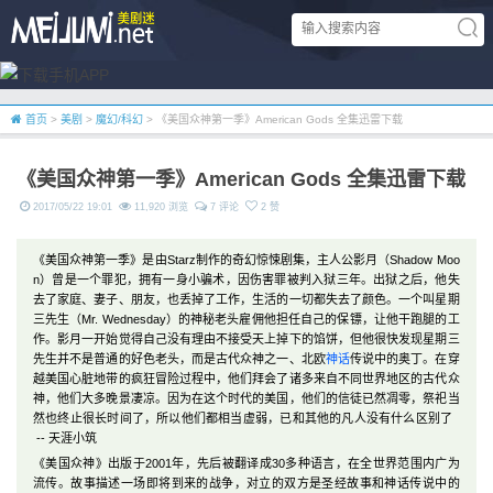
首页
>
美剧
>
魔幻/科幻
> 《美国众神第一季》American Gods 全集迅雷下载
《美国众神第一季》American Gods 全集迅雷下载
2017/05/22 19:01
11,920 浏览
7 评论
2 赞
《美国众神第一季》是由Starz制作的奇幻惊悚剧集，主人公影月（Shadow Moo
n）曾是一个罪犯，拥有一身小骗术，因伤害罪被判入狱三年。出狱之后，他失
去了家庭、妻子、朋友，也丢掉了工作，生活的一切都失去了颜色。一个叫星期
三先生（Mr. Wednesday）的神秘老头雇佣他担任自己的保镖，让他干跑腿的工
作。影月一开始觉得自己没有理由不接受天上掉下的馅饼，但他很快发现星期三
先生并不是普通的好色老头，而是古代众神之一、北欧
神话
传说中的奥丁。在穿
越美国心脏地带的疯狂冒险过程中，他们拜会了诸多来自不同世界地区的古代众
神，他们大多晚景凄凉。因为在这个时代的美国，他们的信徒已然凋零，祭祀当
然也终止很长时间了，所以他们都相当虚弱，已和其他的凡人没有什么区别了
-- 天涯小筑
《美国众神》出版于2001年，先后被翻译成30多种语言，在全世界范围内广为
流传。故事描述一场即将到来的战争，对立的双方是圣经故事和神话传说中的