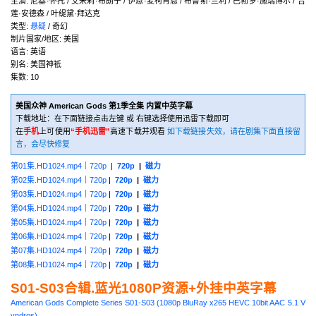
主演: 尼基·怀托 / 艾米莉·布朗宁 / 伊恩·麦柯肖恩 / 布鲁斯·兰利 / 巴勃罗·施瑞博尔 / 吉
莲·安德森 / 叶缇黛·拜达克
类型:
悬疑
/ 奇幻
制片国家/地区: 美国
语言: 英语
别名: 美国神祗
集数: 10
美国众神 American Gods 第1季全集 内置中英字幕
下载地址：在下面链接点击左键 或 右键选择使用迅雷下载即可
在
手机
上可使用
“手机迅雷”
高速下载并观看
如下载链接失效，请在剧集下面直接留
言，会尽快修复
第01集.HD1024.mp4
｜
720p
|
720p
|
磁力
第02集.HD1024.mp4
｜
720p
|
720p
|
磁力
第03集.HD1024.mp4
｜
720p
|
720p
|
磁力
第04集.HD1024.mp4
｜
720p
|
720p
|
磁力
第05集.HD1024.mp4
｜
720p
|
720p
|
磁力
第06集.HD1024.mp4
｜
720p
|
720p
|
磁力
第07集.HD1024.mp4
｜
720p
|
720p
|
磁力
第08集.HD1024.mp4
｜
720p
|
720p
|
磁力
S01-S03合辑.蓝光1080P资源+外挂中英字幕
American Gods Complete Series S01-S03 (1080p BluRay x265 HEVC 10bit AAC 5.1 V
yndros)