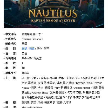
• 中文译名 :
鹦鹉螺号 第一季 /
• 外语原名 :
Nautilus Season 1
• 制作地区 :
英国
• 类 别 :
悬疑
/
惊悚
/ 动作 / 冒险
• 语 言 :
英语
• 首映时间 :
2024-07-14(英国)
• 季 数 :
1
• 集 数 :
10
• 单集片长 :
40min
• 主 演 :
沙扎德·拉蒂夫 / 雅各布·柯林斯-莱维 / 卡梅隆·卡夫 / 本尼迪克·哈迪 / 乔
治亚·福纳德 / 蒂埃里·弗雷蒙 / 塞利娜·芒维尔 / Kayden Price / Tyrone
Ngatai / 阿洛·格林 / 唐玲雪 / 帕卡罗·姆泽贝 / Ashan Kumar / 钱姆·艾希
勒珀拉 / Andrew Shaw / 达米安·加维 / 卢克·阿诺德 / 利安娜·瓦尔斯
曼 / 苏格拉底·奥图 / 阿曼达·奥登普西 / 卡罗琳·古多尔 / 唐·布里奇斯
• 编 剧 :
詹姆斯·多默 / 马修·帕克希尔 / 儒勒·凡尔纳
• 导 演 :
Michael Matthews