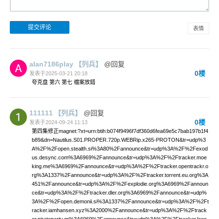
表情
alan7186play
【列兵】
@回复
0楼
发表于2025-03-21 20:18
夸克盘 第六 第七 檔案放錯
111111
【列兵】
@回复
0楼
发表于2024-09-24 11:13
第四集修正magnet:?xt=urn:btih:b074f9496f7df360d6fea69e5c7bab197b1f4
b89&dn=Nautilus.S01.PROPER.720p.WEBRip.x265-PROTON&tr=udp%3
A%2F%2Fopen.stealth.si%3A80%2Fannounce&tr=udp%3A%2F%2Fexod
us.desync.com%3A6969%2Fannounce&tr=udp%3A%2F%2Ftracker.moe
king.me%3A6969%2Fannounce&tr=udp%3A%2F%2Ftracker.opentrackr.o
rg%3A1337%2Fannounce&tr=udp%3A%2F%2Ftracker.torrent.eu.org%3A
451%2Fannounce&tr=udp%3A%2F%2Fexplodie.org%3A6969%2Fannoun
ce&tr=udp%3A%2F%2Ftracker.dler.org%3A6969%2Fannounce&tr=udp%
3A%2F%2Fopen.demonii.si%3A1337%2Fannounce&tr=udp%3A%2F%2Ft
racker.iamhansen.xyz%3A2000%2Fannounce&tr=udp%3A%2F%2Ftrack