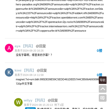
er.pirateparty.gr%3A6969%2Fannounce&tr=udp%3A%2F%2Ftracker.leec
hers-paradise.org%3A6969%2Fannounce&tr=udp%3A%2F%2Ftracker.co
ppersurfer.tk%3A6969%2Fannounce&tr=udp%3A%2F%2Ftracker.zer0da
y.to%3A1337%2Fannounce&tr=udp%3A%2F%2Feddie4.nl%3A6969%2Fa
nnounce&tr=http%3A%2F%2Ftracker.openbittorrent.com%3A80%2Fanno
unce&tr=udp%3A%2F%2Fopentracker.i2p.rocks%3A6969%2Fannounce&
tr=udp%3A%2F%2Ftracker.internetwarriors.net%3A1337%2Fannounce&t
r=udp%3A%2F%2Fcoppersurfer.tk%3A6969%2Fannounce
aya
【列兵】
@回复
0楼
发表于2024-08-20 16:26
没有字幕啊，哪里来的字幕？？
kimi
【列兵】
@回复
0楼
发表于2024-08-14 11:58
magnet:?xt=urn:btih:995DE09E59C5EDD461DEE57A4CB506A6930982A6
导航
720p中文字幕
wilyy
【列兵】
@回复
发表于2024-08-15 20:13
地下1层