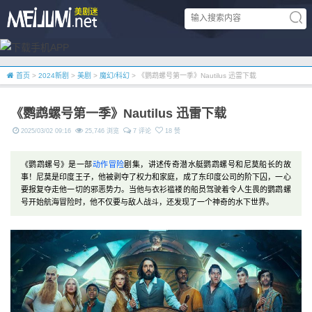
首页
>
2024新剧
>
美剧
>
魔幻/科幻
> 《鹦鹉螺号第一季》Nautilus 迅雷下载
《鹦鹉螺号第一季》Nautilus 迅雷下载
2025/03/02 09:16
25,746 浏览
7 评论
18 赞
《鹦鹉螺号》是一部
动作
冒险
剧集，讲述传奇潜水艇鹦鹉螺号和尼莫船长的故
事！尼莫是印度王子，他被剥夺了权力和家庭，成了东印度公司的阶下囚，一心
要报复夺走他一切的邪恶势力。当他与衣衫褴褛的船员驾驶着令人生畏的鹦鹉螺
号开始航海冒险时，他不仅要与敌人战斗，还发现了一个神奇的水下世界。