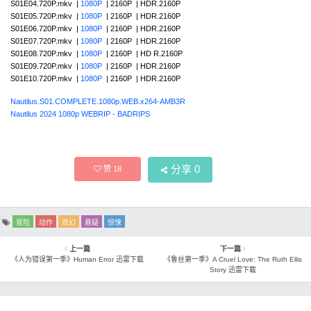
S01E04.720P.mkv |
1080P
| 2160P | HDR.2160P
S01E05.720P.mkv |
1080P
| 2160P | HDR.2160P
S01E06.720P.mkv |
1080P
| 2160P | HDR.2160P
S01E07.720P.mkv |
1080P
| 2160P | HDR.2160P
S01E08.720P.mkv |
1080P
| 2160P | HD R.2160P
S01E09.720P.mkv |
1080P
| 2160P | HDR.2160P
S01E10.720P.mkv |
1080P
| 2160P | HDR.2160P
Nautilus.S01.COMPLETE.1080p.WEB.x264-AMB3R
Nautilus 2024 1080p WEBRIP - BADRIPS
分享
0
赞
18
冒险
动作
奇幻
悬疑
惊悚
上一篇
下一篇
《人为错误第一季》Human Error 迅雷下载
《鲁丝第一季》A Cruel Love: The Ruth Ellis
Story 迅雷下载